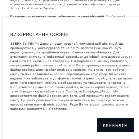
отримання актуальної інформації зверніться до офіційного дилера
Jaguar Land Rover в Україні.
Важливе зауваження щодо зображень та специфікацій.
Глобальний
дефіцит напівпровідників наразі впливає на специфікації збірки,
доступність опцій і терміни виготовлення автомобілів. Це дуже
динамічна ситуація, і, як наслідок, зображення, які зараз
використовуються на вебсайті, можуть не повністю відображати
ВИКОРИСТАННЯ COOKIE
поточні специфікації, опції, варіанти оздоблення та кольорові рішення.
Будь ласка, зв'яжіться з офіційним дилером для отримання детальної
ЗВЕРНІТЬ УВАГУ: Деякі з наших моделей, комплектацій або опцій, що
інформації.
пропонуються у конфігураторі та на сайті landrover.ua, можуть бути
Зазначена вага відповідає стандартній специфікації автомобіля.
недоступними для придбання через обмеження виробництва. Для
Аксесуари та інші елементи, встановлені після виробництва, можуть
отримання актуальної інформації зверніться до офіційного дилера Jaguar
впливати на вантажопідйомність. Під час завантаження автомобіля
аксесуарами, пасажирами, рідинами, паливом і корисним
Land Rover в Україні. Для збереження інформаціі на Вашому комп’ютері,
навантаженням слід забезпечити, щоб загальна вага автомобіля та
покращення роботи нашого сайту Land Rover пропонує використовувати
максимальні навантаження на осі не перевищували допустимі
файли cookies. Деякі файли cookies є невід’ємним елементом роботи
значення.
сайту та вже встановлені на Ваш персональний комп’ютер. Ви можете
видалити та заблокувати усі файли cookies з даного сайту, але при цьому
Jaguar Land Rover Limited постійно шукає шляхи поліпшити технічні
деякі його елементи можуть відображатись та працювати некоректно.
характеристики, дизайн і виробництво своїх автомобілів, деталей та
Щоб дізнатися більше про файли cookies, які ми використовуємо, та про
аксесуарів, зміни відбуваються постійно, і ми залишаємо за собою
те як їх видалити, ознайомтесь з Політикою Конфіденційності. Ми
право вносити зміни без попереднього повідомлення. Деякі функції
використовуємо файли cookies для того, щоб покращити роботу нашого
можуть відрізнятися від додаткових до стандартних для різних років
сайту. Продовжуючи використовувати веб-сайт, ви погоджуєтеся на
моделі. Інформація, технічні характеристики, двигуни і кольори на
використання нами файлів cookies. Якщо Ви не згодні просимо змінити
цьому веб-сайті базуються на європейській специфікації і можуть
відповідні налаштування браузера.
відрізнятися від ринку до ринку і можуть бути змінені без попереднього
повідомлення. Деякі автомобілі показані з додатковим обладнанням та
аксесуарами, можуть бути доступні не на всіх ринках та відрізнятися
від запропонованих у салонах дилерських центрів. Будь ласка,
зв'яжіться з офіційним дилером, щоб дізнатися про наявність і
ПРИЙНЯТИ
актуальні ціни.