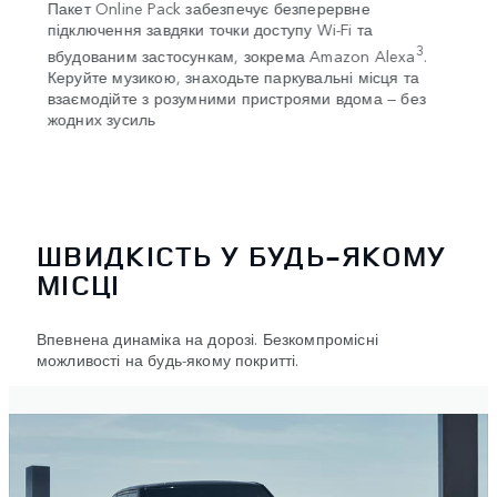
e
Пакет Online Pack забезпечує безперервне
У гарм
унок
підключення завдяки точки доступу Wi-Fi та
диспл
3
вбудованим застосункам, зокрема Amazon Alexa
.
інфор
в про
Керуйте музикою, знаходьте паркувальні місця та
ключо
взаємодійте з розумними пристроями вдома — без
прямо
жодних зусиль
Rover
ШВИДКІСТЬ У БУДЬ-ЯКОМУ
МІСЦІ
Впевнена динаміка на дорозі. Безкомпромісні
можливості на будь-якому покритті.