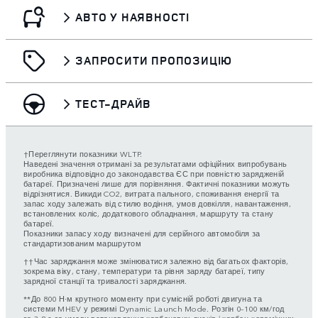
АВТО У НАЯВНОСТІ
ЗАПРОСИТИ ПРОПОЗИЦІЮ
ТЕСТ-ДРАЙВ
†Переглянути показники WLTP.
Наведені значення отримані за результатами офіційних випробувань
виробника відповідно до законодавства ЄС при повністю зарядженій
батареї. Призначені лише для порівняння. Фактичні показники можуть
відрізнятися. Викиди CO2, витрата пального, споживання енергії та
запас ходу залежать від стилю водіння, умов довкілля, навантаження,
встановлених коліс, додаткового обладнання, маршруту та стану
батареї.
Показники запасу ходу визначені для серійного автомобіля за
стандартизованим маршрутом
††Час заряджання може змінюватися залежно від багатьох факторів,
зокрема віку, стану, температури та рівня заряду батареї, типу
зарядної станції та тривалості заряджання.
**До 800 Н·м крутного моменту при сумісній роботі двигуна та
системи MHEV у режимі Dynamic Launch Mode. Розгін 0–100 км/год
за 3,8 с за умови встановлення карбонових дисків і карбон-керамічних