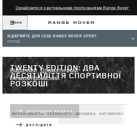
Ознайомтеся з актуальними пропозиціями Range Rover
МЕНЮ
ВІДКРИЙТЕ ДЛЯ СЕБЕ RANGE ROVER SPORT
ОГЛЯД
TWENTY EDITION: ДВА
Виразний. Драматичний.
ДЕСЯТИЛІТТЯ СПОРТИВНОЇ
Безкомпромісний.
РОЗКОШІ
Надлегкі матеріали — для ще кращої динаміки.
ДОСЛІДИТИ МОДЕЛЬ
ВИТОНЧЕНІСТЬ
ТЕХНОЛОГІЇ
ДИНАМІКА
НАТХНЕННЯ
МОД
ДОСЛІДИТИ