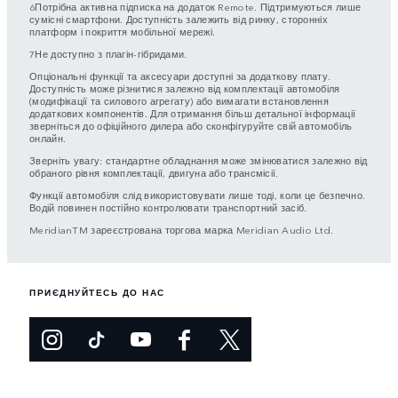
6Потрібна активна підписка на додаток Remote. Підтримуються лише
сумісні смартфони. Доступність залежить від ринку, сторонніх
платформ і покриття мобільної мережі.
7Не доступно з плагін-гібридами.
Опціональні функції та аксесуари доступні за додаткову плату.
Доступність може різнитися залежно від комплектації автомобіля
(модифікації та силового агрегату) або вимагати встановлення
додаткових компонентів. Для отримання більш детальної інформації
зверніться до офіційного дилера або сконфігуруйте свій автомобіль
онлайн.
Зверніть увагу: стандартне обладнання може змінюватися залежно від
обраного рівня комплектації, двигуна або трансмісії.
Функції автомобіля слід використовувати лише тоді, коли це безпечно.
Водій повинен постійно контролювати транспортний засіб.
MeridianTM зареєстрована торгова марка Meridian Audio Ltd.
ПРИЄДНУЙТЕСЬ ДО НАС