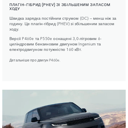
ПЛАГІН-ГІБРИД (PHEV) ЗІ ЗБІЛЬШЕНИМ ЗАПАСОМ
ХОДУ
Швидка зарядка постійним струмом (DC) — менш ніж за
годину. Це плагін-гібрид (PHEV) зі збільшеним запасом
ходу.
Версії P460e та P550e оснащені 3,0-літровим 6-
циліндровим бензиновим двигуном Ingenium та
електродвигуном потужністю 160 кВт.
Детальніше про двигун P460e.