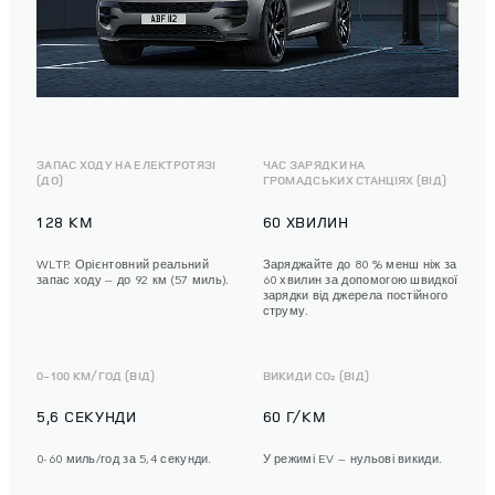
ЗАПАС ХОДУ НА ЕЛЕКТРОТЯЗІ
ЧАС ЗАРЯДКИ НА
(ДО)
ГРОМАДСЬКИХ СТАНЦІЯХ (ВІД)
128 KM
60 ХВИЛИН
WLTP. Орієнтовний реальний
Заряджайте до 80 % менш ніж за
запас ходу — до 92 км (57 миль).
60 хвилин за допомогою швидкої
зарядки від джерела постійного
струму.
0-100 КМ/ГОД (ВІД)
ВИКИДИ CO₂ (ВІД)
5,6 СЕКУНДИ
60 Г/КМ
0-60 миль/год за 5,4 секунди.
У режимі EV — нульові викиди.