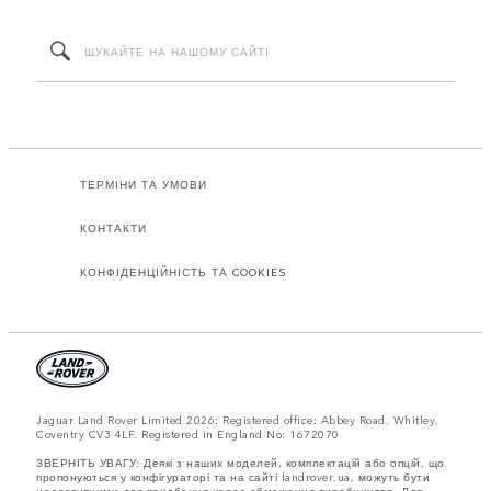
ТЕРМІНИ ТА УМОВИ
КОНТАКТИ
КОНФІДЕНЦІЙНІСТЬ ТА COOKIES
Jaguar Land Rover Limited 2026: Registered office: Abbey Road, Whitley,
Coventry CV3 4LF. Registered in England No: 1672070
ЗВЕРНІТЬ УВАГУ: Деякі з наших моделей, комплектацій або опцій, що
пропонуються у конфігураторі та на сайті landrover.ua, можуть бути
недоступними для придбання через обмеження виробництва. Для