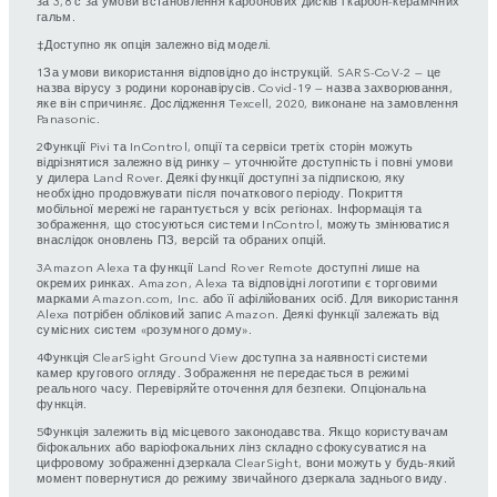
гальм.
‡Доступно як опція залежно від моделі.
1За умови використання відповідно до інструкцій. SARS-CoV-2 — це
назва вірусу з родини коронавірусів. Covid-19 — назва захворювання,
яке він спричиняє. Дослідження Texcell, 2020, виконане на замовлення
Panasonic.
2Функції Pivi та InControl, опції та сервіси третіх сторін можуть
відрізнятися залежно від ринку — уточнюйте доступність і повні умови
у дилера Land Rover. Деякі функції доступні за підпискою, яку
необхідно продовжувати після початкового періоду. Покриття
мобільної мережі не гарантується у всіх регіонах. Інформація та
зображення, що стосуються системи InControl, можуть змінюватися
внаслідок оновлень ПЗ, версій та обраних опцій.
3Amazon Alexa та функції Land Rover Remote доступні лише на
окремих ринках. Amazon, Alexa та відповідні логотипи є торговими
марками Amazon.com, Inc. або її афілійованих осіб. Для використання
Alexa потрібен обліковий запис Amazon. Деякі функції залежать від
сумісних систем «розумного дому».
4Функція ClearSight Ground View доступна за наявності системи
камер кругового огляду. Зображення не передається в режимі
реального часу. Перевіряйте оточення для безпеки. Опціональна
функція.
5Функція залежить від місцевого законодавства. Якщо користувачам
біфокальних або варіофокальних лінз складно сфокусуватися на
цифровому зображенні дзеркала ClearSight, вони можуть у будь-який
момент повернутися до режиму звичайного дзеркала заднього виду.