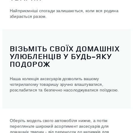
Найприємніші спогади залишаються, коли вся родина
збирається разом.
ВІЗЬМІТЬ СВОЇХ ДОМАШНІХ
УЛЮБЛЕНЦІВ У БУДЬ-ЯКУ
ПОДОРОЖ
Наша колекція аксесуарів дозволить вашому
чотирилапому товаришу зручно влаштуватися,
розслабитися та безпечно насолоджуватися поїздкою.
Оберіть модель свого автомобіля нижче, а потім
перегляньте широкий асортимент аксесуарів для
домашніх тварин – від переносок до килимків для