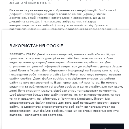
Jaguar Land Rover в Україні.
Важливе зауваження щодо зображень та специфікацій.
Глобальний
дефіцит напівпровідників наразі впливає на специфікації збірки,
доступність опцій і терміни виготовлення автомобілів. Це дуже
динамічна ситуація, і, як наслідок, зображення, які зараз
використовуються на вебсайті, можуть не повністю відображати
поточні специфікації, опції, варіанти оздоблення та кольорові рішення.
Будь ласка, зв'яжіться з офіційним дилером для отримання детальної
інформації.
Зазначена вага відповідає стандартній специфікації автомобіля.
Аксесуари та інші елементи, встановлені після виробництва, можуть
ВИКОРИСТАННЯ COOKIE
впливати на вантажопідйомність. Під час завантаження автомобіля
аксесуарами, пасажирами, рідинами, паливом і корисним
ЗВЕРНІТЬ УВАГУ: Деякі з наших моделей, комплектацій або опцій, що
навантаженням слід забезпечити, щоб загальна вага автомобіля та
пропонуються у конфігураторі та на сайті landrover.ua, можуть бути
максимальні навантаження на осі не перевищували допустимі
недоступними для придбання через обмеження виробництва. Для
значення.
отримання актуальної інформації зверніться до офіційного дилера Jaguar
Land Rover в Україні. Для збереження інформаціі на Вашому комп’ютері,
Jaguar Land Rover Limited постійно шукає шляхи поліпшити технічні
характеристики, дизайн і виробництво своїх автомобілів, деталей та
покращення роботи нашого сайту Land Rover пропонує використовувати
аксесуарів, зміни відбуваються постійно, і ми залишаємо за собою
файли cookies. Деякі файли cookies є невід’ємним елементом роботи
право вносити зміни без попереднього повідомлення. Деякі функції
сайту та вже встановлені на Ваш персональний комп’ютер. Ви можете
можуть відрізнятися від додаткових до стандартних для різних років
видалити та заблокувати усі файли cookies з даного сайту, але при цьому
моделі. Інформація, технічні характеристики, двигуни і кольори на
деякі його елементи можуть відображатись та працювати некоректно.
цьому веб-сайті базуються на європейській специфікації і можуть
Щоб дізнатися більше про файли cookies, які ми використовуємо, та про
відрізнятися від ринку до ринку і можуть бути змінені без попереднього
те як їх видалити, ознайомтесь з Політикою Конфіденційності. Ми
повідомлення. Деякі автомобілі показані з додатковим обладнанням та
використовуємо файли cookies для того, щоб покращити роботу нашого
аксесуарами, можуть бути доступні не на всіх ринках та відрізнятися
сайту. Продовжуючи використовувати веб-сайт, ви погоджуєтеся на
від запропонованих у салонах дилерських центрів. Будь ласка,
використання нами файлів cookies. Якщо Ви не згодні просимо змінити
зв'яжіться з офіційним дилером, щоб дізнатися про наявність і
відповідні налаштування браузера.
актуальні ціни.