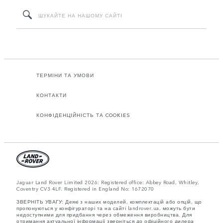
ТЕРМІНИ ТА УМОВИ
КОНТАКТИ
КОНФІДЕНЦІЙНІСТЬ ТА COOKIES
Jaguar Land Rover Limited 2026: Registered office: Abbey Road, Whitley,
Coventry CV3 4LF. Registered in England No: 1672070
ЗВЕРНІТЬ УВАГУ: Деякі з наших моделей, комплектацій або опцій, що
пропонуються у конфігураторі та на сайті landrover.ua, можуть бути
недоступними для придбання через обмеження виробництва. Для
отримання актуальної інформації зверніться до офіційного дилера