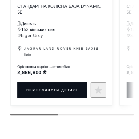
СТАНДАРТНА КОЛІСНА БАЗА DYNAMIC
СТАН
SE
SE
Дизель
Диз
163 кінських сил
163 
Eiger Grey
Sant
JAGUAR LAND ROVER КИЇВ ЗАХІД
JA
Київ
Киї
орієнтовна вартість автомобіля
орієн
2,886,800 ₴
2,88
ПЕРЕГЛЯНУТИ ДЕТАЛІ
П