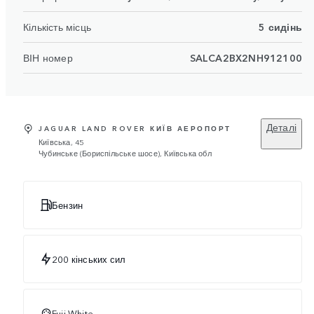
Кількість місць
5 сидінь
ВІН номер
SALCA2BX2NH912100
Деталі
JAGUAR LAND ROVER КИЇВ АЕРОПОРТ
Київська, 45
Чубинське (Бориспільське шосе), Київська обл
Бензин
200 кінських сил
Fuji White