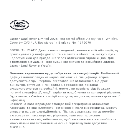
Jaguar Land Rover Limited 2026: Registered office: Abbey Road, Whitley,
Coventry CV3 4LF. Registered in England No: 1672070
ЗВЕРНІТЬ УВАГУ: Деякі з наших моделей, комплектацій або опцій, що
пропонуються у конфігураторі та на сайті landrover.ua, можуть бути
недоступними для придбання через обмеження виробництва. Для
отримання актуальної інформації зверніться до офіційного дилера
Jaguar Land Rover в Україні.
Важливе зауваження щодо зображень та специфікацій.
Глобальний
дефіцит напівпровідників наразі впливає на специфікації збірки,
доступність опцій і терміни виготовлення автомобілів. Це дуже
динамічна ситуація, і, як наслідок, зображення, які зараз
використовуються на вебсайті, можуть не повністю відображати
поточні специфікації, опції, варіанти оздоблення та кольорові рішення.
Будь ласка, зв'яжіться з офіційним дилером для отримання детальної
інформації.
Зазначена вага відповідає стандартній специфікації автомобіля.
Аксесуари та інші елементи, встановлені після виробництва, можуть
впливати на вантажопідйомність. Під час завантаження автомобіля
аксесуарами, пасажирами, рідинами, паливом і корисним
навантаженням слід забезпечити, щоб загальна вага автомобіля та
максимальні навантаження на осі не перевищували допустимі
значення.