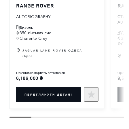
RANGE ROVER
RAN
AUTOBIOGRAPHY
СТАН
AUTO
Дизель
350 кінських сил
Диз
Charente Grey
350 
Car
JAGUAR LAND ROVER ОДЕСА
Одеса
JA
Хар
орієнтовна вартість автомобіля
орієн
6,186,000 ₴
9,52
ПЕРЕГЛЯНУТИ ДЕТАЛІ
П