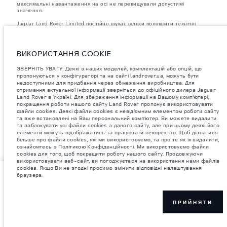
максимальні навантаження на осі не перевищували допустимі
значення.
Jaguar Land Rover Limited постійно шукає шляхи поліпшити технічні
характеристики, дизайн і виробництво своїх автомобілів, деталей та
аксесуарів, зміни відбуваються постійно, і ми залишаємо за собою
право вносити зміни без попереднього повідомлення. Деякі функції
можуть відрізнятися від додаткових до стандартних для різних років
ВИКОРИСТАННЯ COOKIE
моделі. Інформація, технічні характеристики, двигуни і кольори на
цьому веб-сайті базуються на європейській специфікації і можуть
ЗВЕРНІТЬ УВАГУ: Деякі з наших моделей, комплектацій або опцій, що
відрізнятися від ринку до ринку і можуть бути змінені без попереднього
пропонуються у конфігураторі та на сайті landrover.ua, можуть бути
повідомлення. Деякі автомобілі показані з додатковим обладнанням та
недоступними для придбання через обмеження виробництва. Для
аксесуарами, можуть бути доступні не на всіх ринках та відрізнятися
отримання актуальної інформації зверніться до офіційного дилера Jaguar
від запропонованих у салонах дилерських центрів. Будь ласка,
зв'яжіться з офіційним дилером, щоб дізнатися про наявність і
Land Rover в Україні. Для збереження інформаціі на Вашому комп’ютері,
актуальні ціни.
покращення роботи нашого сайту Land Rover пропонує використовувати
файли cookies. Деякі файли cookies є невід’ємним елементом роботи сайту
та вже встановлені на Ваш персональний комп’ютер. Ви можете видалити
та заблокувати усі файли cookies з даного сайту, але при цьому деякі його
елементи можуть відображатись та працювати некоректно. Щоб дізнатися
більше про файли cookies, які ми використовуємо, та про те як їх видалити,
ознайомтесь з Політикою Конфіденційності. Ми використовуємо файли
cookies для того, щоб покращити роботу нашого сайту. Продовжуючи
використовувати веб-сайт, ви погоджуєтеся на використання нами файлів
cookies. Якщо Ви не згодні просимо змінити відповідні налаштування
орієнтовна вартість автомобіля
браузера.
5,670,500 ₴
ПРИЙНЯТИ
ОТРИМАТИ ПРОПОЗИЦІЮ