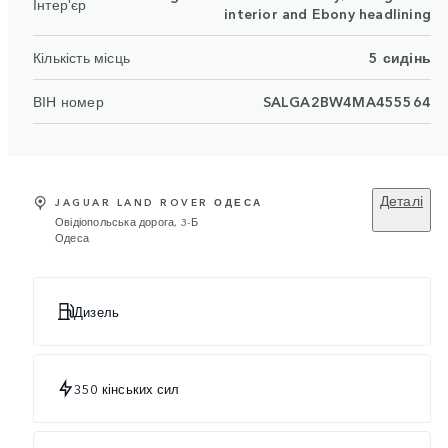
Інтер'єр
interior and Ebony headlining
Кількість місць
5 сидінь
ВІН номер
SALGA2BW4MA455564
Деталі
JAGUAR LAND ROVER ОДЕСА
Овідіопольська дорога, 3-Б
Одеса
Дизель
350 кінських сил