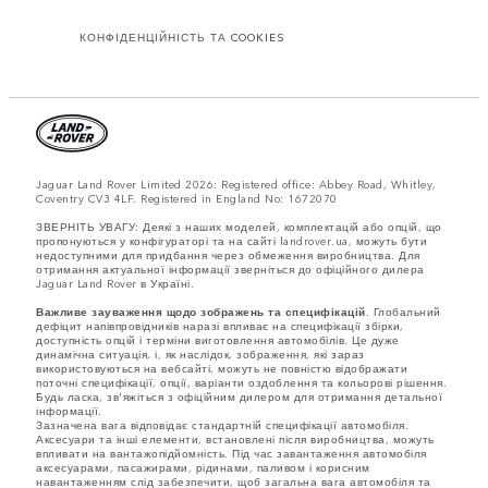
КОНФІДЕНЦІЙНІСТЬ ТА COOKIES
Jaguar Land Rover Limited 2026: Registered office: Abbey Road, Whitley,
Coventry CV3 4LF. Registered in England No: 1672070
ЗВЕРНІТЬ УВАГУ: Деякі з наших моделей, комплектацій або опцій, що
пропонуються у конфігураторі та на сайті landrover.ua, можуть бути
недоступними для придбання через обмеження виробництва. Для
отримання актуальної інформації зверніться до офіційного дилера
Jaguar Land Rover в Україні.
Важливе зауваження щодо зображень та специфікацій.
Глобальний
дефіцит напівпровідників наразі впливає на специфікації збірки,
доступність опцій і терміни виготовлення автомобілів. Це дуже
динамічна ситуація, і, як наслідок, зображення, які зараз
використовуються на вебсайті, можуть не повністю відображати
поточні специфікації, опції, варіанти оздоблення та кольорові рішення.
Будь ласка, зв'яжіться з офіційним дилером для отримання детальної
інформації.
Зазначена вага відповідає стандартній специфікації автомобіля.
Аксесуари та інші елементи, встановлені після виробництва, можуть
впливати на вантажопідйомність. Під час завантаження автомобіля
аксесуарами, пасажирами, рідинами, паливом і корисним
навантаженням слід забезпечити, щоб загальна вага автомобіля та