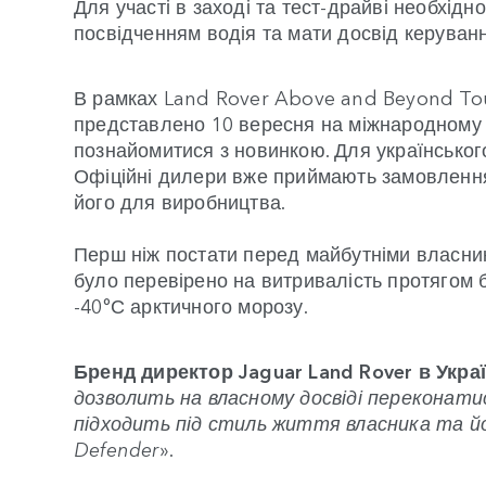
Для участі в заході та тест-драйві необхід
посвідченням водія та мати досвід керуванн
В рамках Land Rover Above and Beyond Tou
представлено 10 вересня на міжнародному а
познайомитися з новинкою. Для українського 
Офіційні дилери вже приймають замовлення
його для виробництва.
Перш ніж постати перед майбутніми власни
було перевірено на витривалість протягом б
-40°С арктичного морозу.
Бренд директор Jaguar Land Rover в Укра
дозволить на власному досвіді переконат
підходить під стиль життя власника та й
Defender
».