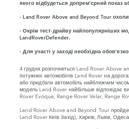
якого відбудеться допрем’єрний показ а
- Land Rover Above and Beyond Tour охопит
- Окрім тест-драйву найпопулярніших мо
LandRoverDefender.
- Для участі у заході необхідна обов’яз
4 грудня розпочнеться Land Rover Above a
потужних автомобілів Land Rover на дорогах
або придбати автомобіль найближчим часом. 
модель Land Rover найбільше відповідає ви
Rover Evoque, Range Rover Velar, Range Rov
Land Rover Above and Beyond Tour пройде у
Land Rover Київ Захід), Харків, Львів, Одеса