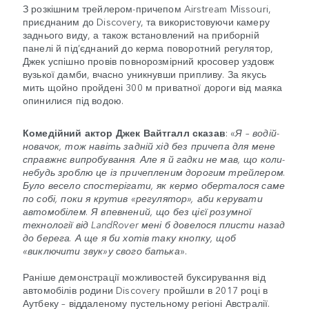
З розкішним трейлером-причепом Airstream Missouri,
приєднаним до Discovery, та використовуючи камеру
заднього виду, а також встановлений на приборній
панелі й під’єднаний до керма поворотний регулятор,
Джек успішно провів повнорозмірний кросовер уздовж
вузької дамби, вчасно уникнувши припливу. За якусь
мить щойно пройдені 300 м приватної дороги від маяка
опинилися під водою.
Комедійний актор Джек Вайтгалл сказав
: «
Я – водій-
новачок, тож навіть задній хід без причепа для мене
справжнє випробування. Але я й гадки не мав, що коли-
небудь зроблю це із причепленим дорогим трейлером.
Було весело спостерігати, як кермо оберталося саме
по собі, поки я крутив «регулятор», аби керувати
автомобілем. Я впевнений, що без цієї розумної
технології від LandRover мені б довелося плисти назад
до берега. А ще я би хотів таку кнопку, щоб
«виключити звук»у свого батька
».
Раніше демонстрації можливостей буксирування від
автомобілів родини Discovery пройшли в 2017 році в
Аутбеку – віддаленому пустельному регіоні Австралії.