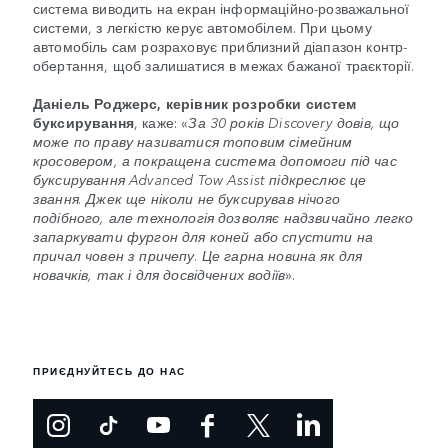
система виводить на екран інформаційно-розважальної
системи, з легкістю керує автомобілем. При цьому
автомобіль сам розраховує приблизний діапазон контр-
обертання, щоб залишатися в межах бажаної траєкторії.
Даніель Роджерс, керівник розробки систем
буксирування
, каже: «
За 30 років Discovery довів, що
може по праву називатися топовим сімейним
кросовером, а покращена система допомоги під час
буксирування Advanced Tow Assist підкреслює це
звання. Джек ще ніколи не буксирував нічого
подібного, але технологія дозволяє надзвичайно легко
запаркувати фургон для коней або спустити на
причал човен з причепу. Це гарна новина як для
новачків, так і для досвідчених водіїв
».
ПРИЄДНУЙТЕСЬ ДО НАС