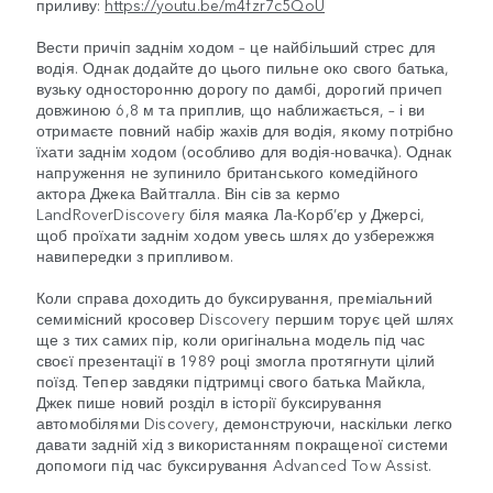
приливу:
https://youtu.be/m4fzr7c5QoU
Вести причіп заднім ходом – це найбільший стрес для
водія. Однак додайте до цього пильне око свого батька,
вузьку односторонню дорогу по дамбі, дорогий причеп
довжиною 6,8 м та приплив, що наближається, – і ви
отримаєте повний набір жахів для водія, якому потрібно
їхати заднім ходом (особливо для водія-новачка). Однак
напруження не зупинило британського комедійного
актора Джека Вайтгалла. Він сів за кермо
LandRoverDiscovery біля маяка Ла-Корб’єр у Джерсі,
щоб проїхати заднім ходом увесь шлях до узбережжя
навипередки з припливом.
Коли справа доходить до буксирування, преміальний
семимісний кросовер Discovery першим торує цей шлях
ще з тих самих пір, коли оригінальна модель під час
своєї презентації в 1989 році змогла протягнути цілий
поїзд. Тепер завдяки підтримці свого батька Майкла,
Джек пише новий розділ в історії буксирування
автомобілями Discovery, демонструючи, наскільки легко
давати задній хід з використанням покращеної системи
допомоги під час буксирування Advanced Tow Assist.