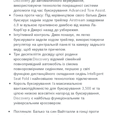
Discovery до автоматичного кермування,
використовуючи технологію покращеної системи
допомоги під час буксирування Advanced Tow Assist.
Гонка проти часу: Під керівництвом свого батька Джек
буксирує заднім ходом трейлер Airstream завдовжки
6,8 м вузькою приливною дамбою від маяка Ла-
Корб’єр в Джерсі назад до узбережжя.
Інтуїтивний контроль: Джек показує, як легко
буксирувати заднім ходом трейлер, використовуючи
регулятор на центральній панелі та камеру заднього
виду, щоб керувати причепом.
Три десятиліття досвіду цілої родини
кросоверів:Discovery відомий сімейний
повнопривідний автомобіль із сімома
повнорозмірними сидіннями, першою у світі
функцією дистанційного складання сидінь Intelligent
Seat Fold і найновішою технологією підключення.
Король буксирування: Із максимальною
вантажопідйомністю для буксирування 3,500 кг та
цілою низкою всесвітніх нагород за буксирування,
Discovery є найбільш функціональним та
універсальним кросовером.
Погляньте: Батько та син Вайтгалли в гонці проти