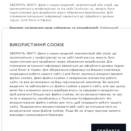
ЗВЕРНІТЬ УВАГУ: Деякі з наших моделей, комплектацій або опцій, що
пропонуються у конфігураторі та на сайті landrover.ua, можуть бути
недоступними для придбання через обмеження виробництва. Для
отримання актуальної інформації зверніться до офіційного дилера
Jaguar Land Rover в Україні.
Важливе зауваження щодо зображень та специфікацій.
Глобальний
дефіцит напівпровідників наразі впливає на специфікації збірки,
доступність опцій і терміни виготовлення автомобілів. Це дуже
динамічна ситуація, і, як наслідок, зображення, які зараз
використовуються на вебсайті, можуть не повністю відображати
ВИКОРИСТАННЯ COOKIE
поточні специфікації, опції, варіанти оздоблення та кольорові рішення.
Будь ласка, зв'яжіться з офіційним дилером для отримання детальної
ЗВЕРНІТЬ УВАГУ: Деякі з наших моделей, комплектацій або опцій, що
інформації.
пропонуються у конфігураторі та на сайті landrover.ua, можуть бути
Зазначена вага відповідає стандартній специфікації автомобіля.
недоступними для придбання через обмеження виробництва. Для
Аксесуари та інші елементи, встановлені після виробництва, можуть
отримання актуальної інформації зверніться до офіційного дилера Jaguar
впливати на вантажопідйомність. Під час завантаження автомобіля
Land Rover в Україні. Для збереження інформаціі на Вашому комп’ютері,
аксесуарами, пасажирами, рідинами, паливом і корисним
навантаженням слід забезпечити, щоб загальна вага автомобіля та
покращення роботи нашого сайту Land Rover пропонує використовувати
максимальні навантаження на осі не перевищували допустимі
файли cookies. Деякі файли cookies є невід’ємним елементом роботи
значення.
сайту та вже встановлені на Ваш персональний комп’ютер. Ви можете
видалити та заблокувати усі файли cookies з даного сайту, але при цьому
Jaguar Land Rover Limited постійно шукає шляхи поліпшити технічні
деякі його елементи можуть відображатись та працювати некоректно.
характеристики, дизайн і виробництво своїх автомобілів, деталей та
Щоб дізнатися більше про файли cookies, які ми використовуємо, та про
аксесуарів, зміни відбуваються постійно, і ми залишаємо за собою
те як їх видалити, ознайомтесь з Політикою Конфіденційності. Ми
право вносити зміни без попереднього повідомлення. Деякі функції
використовуємо файли cookies для того, щоб покращити роботу нашого
можуть відрізнятися від додаткових до стандартних для різних років
сайту. Продовжуючи використовувати веб-сайт, ви погоджуєтеся на
моделі. Інформація, технічні характеристики, двигуни і кольори на
використання нами файлів cookies. Якщо Ви не згодні просимо змінити
цьому веб-сайті базуються на європейській специфікації і можуть
відповідні налаштування браузера.
відрізнятися від ринку до ринку і можуть бути змінені без попереднього
повідомлення. Деякі автомобілі показані з додатковим обладнанням та
аксесуарами, можуть бути доступні не на всіх ринках та відрізнятися
від запропонованих у салонах дилерських центрів. Будь ласка,
зв'яжіться з офіційним дилером, щоб дізнатися про наявність і
ПРИЙНЯТИ