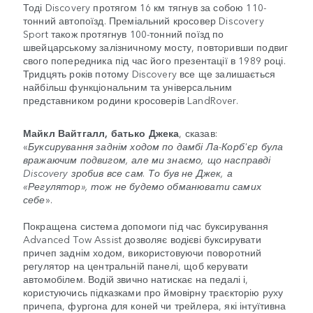
Тоді Discovery протягом 16 км тягнув за собою 110-
тонний автопоїзд. Преміальний кросовер Discovery
Sport також протягнув 100-тонний поїзд по
швейцарському залізничному мосту, повторивши подвиг
свого попередника під час його презентації в 1989 році.
Тридцять років потому Discovery все ще залишається
найбільш функціональним та універсальним
представником родини кросоверів LandRover.
Майкл Вайтгалл, батько Джека
, сказав:
«
Буксирування заднім ходом по дамбі Ла-Корб'єр була
вражаючим подвигом, але ми знаємо, що насправді
Discovery зробив все сам. То був не Джек, а
«Регулятор», тож не будемо обманювати самих
себе
».
Покращена система допомоги під час буксирування
Advanced Tow Assist дозволяє водієві буксирувати
причеп заднім ходом, використовуючи поворотний
регулятор на центральній панелі, щоб керувати
автомобілем. Водій звично натискає на педалі і,
користуючись підказками про ймовірну траєкторію руху
причепа, фургона для коней чи трейлера, які інтуїтивна