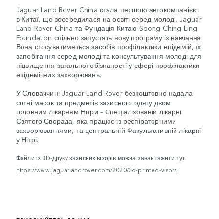
Jaguar Land Rover China стала першою автокомпанією
в Китаї, що зосередилася на освіті серед молоді. Jaguar
Land Rover China та Фундація Китаю Soong Ching Ling
Foundation спільно запустять нову програму із навчання.
Вона стосуватиметься засобів профілактики епідемій, їх
запобігання серед молоді та консультування молоді для
підвищення загальної обізнаності у сфері профілактики
епідемічних захворювань.
У Словаччині Jaguar Land Rover безкоштовно надала
сотні масок та предметів захисного одягу двом
головним лікарням Нітри – Спеціалізованій лікарні
Святого Сворада, яка працює із респіраторними
захворюваннями, та центральній Факультативній лікарні
у Нітрі.
Файли із 3D-друку захисних візорів можна завантажити тут
https://www.jaguarlandrover.com/2020/3d-printed-visors