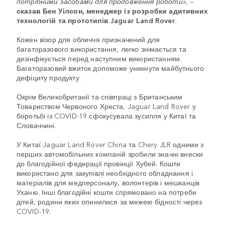
потрібними засобами для продовження роботи
», —
сказав Бен Уілсон, менеджер із розробки адитивних
технологій та прототипів Jaguar Land Rover
.
Кожен візор для обличчя призначений для
багаторазового використання, легко знімається та
дезінфікується перед наступним використанням.
Багаторазовий вжиток допоможе уникнути майбутнього
дефіциту продукту.
Окрім Великобританії та співпраці з Британським
Товариством Червоного Хреста, Jaguar Land Rover у
боротьбі із COVID-19 сфокусувала зусилля у Китаї та
Словаччині.
У Китаї Jaguar Land Rover China та Chery JLR одними з
перших автомобільних компаній зробили значні внески
до благодійної федерації провінції Хубей. Кошти
використано для закупівлі необхідного обладнання і
матеріалів для медперсоналу, волонтерів і мешканців
Уханю. Інші благодійні кошти спрямовано на потреби
дітей, родини яких опинилися за межею бідності через
COVID-19.