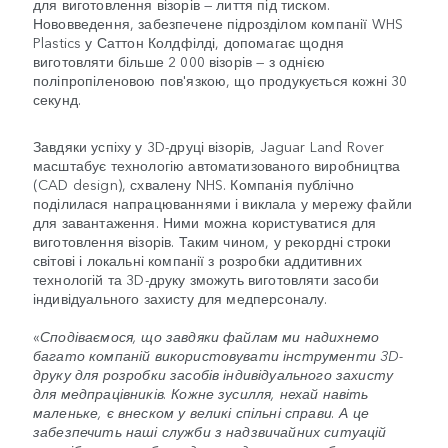
для виготовлення візорів — лиття під тиском.
Нововведення, забезпечене підрозділом компанії WHS
Plastics у Саттон Колдфілді, допомагає щодня
виготовляти більше 2 000 візорів — з однією
поліпропіленовою пов'язкою, що продукується кожні 30
секунд.
Завдяки успіху у 3D-друці візорів, Jaguar Land Rover
масштабує технологію автоматизованого виробництва
(CAD design), схвалену NHS. Компанія публічно
поділилася напрацюваннями і виклала у мережу файли
для завантаження. Ними можна користуватися для
виготовлення візорів. Таким чином, у рекордні строки
світові і локальні компанії з розробки аддитивних
технологій та 3D-друку зможуть виготовляти засоби
індивідуального захисту для медперсоналу.
«
Сподіваємося, що завдяки файлам ми надихнемо
багато компаній використовувати інструменти 3D-
друку для розробки засобів індивідуального захисту
для медпрацівників. Кожне зусилля, нехай навіть
маленьке, є внеском у великі спільні справи. А це
забезпечить наші служби з надзвичайних ситуацій