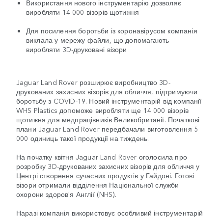
Використання нового інструментарію дозволяє
виробляти 14 000 візорів щотижня
Для посилення боротьби із коронавірусом компанія
виклала у мережу файли, що допомагають
виробляти 3D-друковані візори
Jaguar Land Rover розширює виробництво 3D-
друкованих захисних візорів для обличчя, підтримуючи
боротьбу з COVID-19. Новий інструментарій від компанії
WHS Plastics допоможе виробляти ще 14 000 візорів
щотижня для медпрацівників Великобританії. Початкові
плани Jaguar Land Rover передбачали виготовлення 5
000 одиниць такої продукції на тиждень.
На початку квітня Jaguar Land Rover оголосила про
розробку 3D-друкованих захисних візорів для обличчя у
Центрі створення сучасних продуктів у Гайдоні. Готові
візори отримали відділення Національної служби
охорони здоров'я Англії (NHS).
Наразі компанія використовує особливий інструментарій