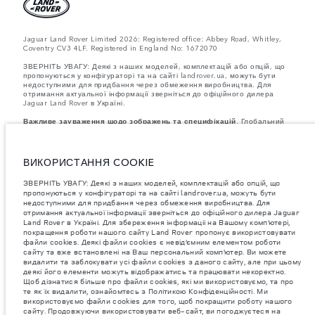
Jaguar Land Rover Limited 2026: Registered office: Abbey Road, Whitley,
Coventry CV3 4LF. Registered in England No: 1672070
ЗВЕРНІТЬ УВАГУ: Деякі з наших моделей, комплектацій або опцій, що
пропонуються у конфігураторі та на сайті landrover.ua, можуть бути
недоступними для придбання через обмеження виробництва. Для
отримання актуальної інформації зверніться до офіційного дилера
Jaguar Land Rover в Україні.
Важливе зауваження щодо зображень та специфікацій.
Глобальний
дефіцит напівпровідників наразі впливає на специфікації збірки,
доступність опцій і терміни виготовлення автомобілів. Це дуже
динамічна ситуація, і, як наслідок, зображення, які зараз
використовуються на вебсайті, можуть не повністю відображати
ВИКОРИСТАННЯ COOKIE
поточні специфікації, опції, варіанти оздоблення та кольорові рішення.
Будь ласка, зв'яжіться з офіційним дилером для отримання детальної
ЗВЕРНІТЬ УВАГУ: Деякі з наших моделей, комплектацій або опцій, що
інформації.
пропонуються у конфігураторі та на сайті landrover.ua, можуть бути
Зазначена вага відповідає стандартній специфікації автомобіля.
недоступними для придбання через обмеження виробництва. Для
Аксесуари та інші елементи, встановлені після виробництва, можуть
отримання актуальної інформації зверніться до офіційного дилера Jaguar
впливати на вантажопідйомність. Під час завантаження автомобіля
аксесуарами, пасажирами, рідинами, паливом і корисним
Land Rover в Україні. Для збереження інформаціі на Вашому комп’ютері,
навантаженням слід забезпечити, щоб загальна вага автомобіля та
покращення роботи нашого сайту Land Rover пропонує використовувати
максимальні навантаження на осі не перевищували допустимі
файли cookies. Деякі файли cookies є невід’ємним елементом роботи
значення.
сайту та вже встановлені на Ваш персональний комп’ютер. Ви можете
видалити та заблокувати усі файли cookies з даного сайту, але при цьому
Jaguar Land Rover Limited постійно шукає шляхи поліпшити технічні
деякі його елементи можуть відображатись та працювати некоректно.
характеристики, дизайн і виробництво своїх автомобілів, деталей та
Щоб дізнатися більше про файли cookies, які ми використовуємо, та про
аксесуарів, зміни відбуваються постійно, і ми залишаємо за собою
те як їх видалити, ознайомтесь з Політикою Конфіденційності. Ми
право вносити зміни без попереднього повідомлення. Деякі функції
використовуємо файли cookies для того, щоб покращити роботу нашого
можуть відрізнятися від додаткових до стандартних для різних років
сайту. Продовжуючи використовувати веб-сайт, ви погоджуєтеся на
моделі. Інформація, технічні характеристики, двигуни і кольори на