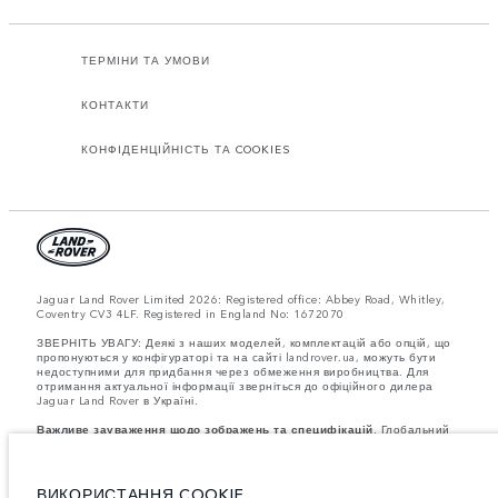
ТЕРМІНИ ТА УМОВИ
КОНТАКТИ
КОНФІДЕНЦІЙНІСТЬ ТА COOKIES
Jaguar Land Rover Limited 2026: Registered office: Abbey Road, Whitley,
Coventry CV3 4LF. Registered in England No: 1672070
ЗВЕРНІТЬ УВАГУ: Деякі з наших моделей, комплектацій або опцій, що
пропонуються у конфігураторі та на сайті landrover.ua, можуть бути
недоступними для придбання через обмеження виробництва. Для
отримання актуальної інформації зверніться до офіційного дилера
Jaguar Land Rover в Україні.
Важливе зауваження щодо зображень та специфікацій.
Глобальний
дефіцит напівпровідників наразі впливає на специфікації збірки,
доступність опцій і терміни виготовлення автомобілів. Це дуже
динамічна ситуація, і, як наслідок, зображення, які зараз
використовуються на вебсайті, можуть не повністю відображати
ВИКОРИСТАННЯ COOKIE