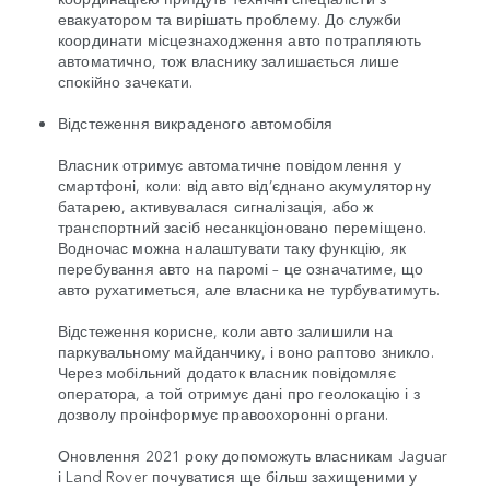
евакуатором та вирішать проблему. До служби
координати місцезнаходження авто потрапляють
автоматично, тож власнику залишається лише
спокійно зачекати.
Відстеження викраденого автомобіля
Власник отримує автоматичне повідомлення у
смартфоні, коли: від авто від’єднано акумуляторну
батарею, активувалася сигналізація, або ж
транспортний засіб несанкціоновано переміщено.
Водночас можна налаштувати таку функцію, як
перебування авто на паромі – це означатиме, що
авто рухатиметься, але власника не турбуватимуть.
Відстеження корисне, коли авто залишили на
паркувальному майданчику, і воно раптово зникло.
Через мобільний додаток власник повідомляє
оператора, а той отримує дані про геолокацію і з
дозволу проінформує правоохоронні органи.
Оновлення 2021 року допоможуть власникам Jaguar
і Land Rover почуватися ще більш захищеними у