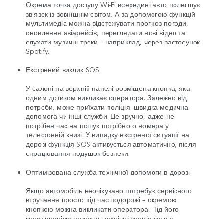
Окрема точка доступу Wi-Fi всередині авто полегшує
зв’язок із зовнішнім світом. А за допомогою функцій
мультимедіа можна відстежувати прогноз погоди,
оновлення авіарейсів, переглядати нові відео та
слухати музичні треки – наприклад, через застосунок
Spotify.
Екстрений виклик SOS
У салоні на верхній панелі розміщена кнопка, яка
одним дотиком викликає оператора. Залежно від
потреби, може приїхати поліція, швидка медична
допомога чи інші служби. Це зручно, адже не
потрібен час на пошук потрібного номера у
телефонній книзі. У випадку екстреної ситуації на
дорозі функція SOS активується автоматично, після
спрацювання подушок безпеки.
Оптимізована служба технічної допомоги в дорозі
Якщо автомобіль неочікувано потребує сервісного
втручання просто під час подорожі – окремою
кнопкою можна викликати оператора. Під його
координацією приїдуть технічні спеціалісти з