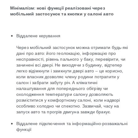
Мінімалізм: нові функції реалізовані через
мобільний застосунок та кнопки у салоні авто
Віддалене керування
Через мобільний застосунок можна отримати будь-які
дані про авто: його геолокацію, інформацію про
несправності, рівень пального у баку, перевірити, чи
зачинені всі двері. Не виходячи з будинку, відтепер
легко відімкнути і замкнути двері авто — це корисно,
коли власник дозволяє члену родини потрапити у
салон і забрати забуту річ. А кліматичні
налаштування для попереднього обігріву чи
охолодження температури салону дозволяють
розміститися у комфортному салоні, коли надворі
особливо холодно чи спекотно. Зазвичай, часу на
запуск авто та прогрів двигуна завжди бракує.
Віддалене підключення та інформаційно-розважальні
функції