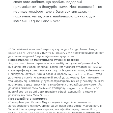
своїх автомобілях, що зробить подорожі
приємнішими та безтурботними. Нові технології – це
не лише комфорт, але у багатьох випадках – і
порятунок життя, яке є найбільшою цінністю для
компанії Jaguar Land Rover.
*В Україні нові технології наразі доступні для Range Rover, Range
Rover Sport, Defender 21MY та Discovery 2MY про строки доступності
для інших моделей буде повідомлено додатково
Переосмислення майбутнього сучасної розкоші
Jaguar Land Rover переосмислює майбутнє сучасної розкоші за її
визначенням у своїх брендах. Головним пунктом стратегії Reimagine
є електрифікація Land Rover та Jaguar із двома чіткими, впізнаваними
індивідуальностями. Кожна серійна модель Jaguar і Land Rover буде
доступна у повністю електричній версії до 2030 року. Це — початок
трансформації компанії у суто безвуглецевий бізнес у всьому ланцюзі
постачань, серед продуктів та виробничих операцій до 2039 року. Як
дочірня компанія Tata Motors із 2008 року, Jaguar Land Rover має
повний доступ до світових гравців у сфері технологій та сталого
розвитку в межах Tata Group.
Про офіційного імпортера
«Віннер Імпортс Україна Лтд.» є одним із лідерів вітчизняного
автомобільного бізнесу, що понад 27 років веде успішну діяльність в
Україні. Наша дилерська мережа, яка офіційно представляє Ford,
Volvo, Jaguar, Land Rover, Porsche та Bentley, пропонує автомобілі,