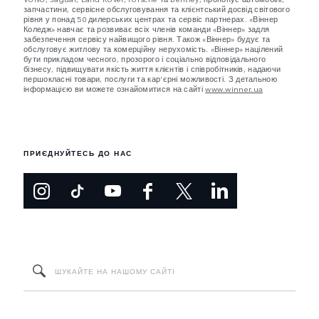
запчастини, сервісне обслуговування та клієнтський досвід світового
рівня у понад 50 дилерських центрах та сервіс партнерах. «Віннер
Коледж» навчає та розвиває всіх членів команди «Віннер» задля
забезпечення сервісу найвищого рівня. Також «Віннер» будує та
обслуговує житлову та комерційну нерухомість. «Віннер» націлений
бути прикладом чесного, прозорого і соціально відповідального
бізнесу, підвищувати якість життя клієнтів і співробітників, надаючи
першокласні товари, послуги та кар'єрні можливості. З детальною
інформацією ви можете ознайомитися на сайті
www.winner.ua
ПРИЄДНУЙТЕСЬ ДО НАС