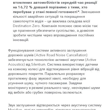
втомлених автомобілістів середній час реакції
на 16,72 % довший порівняно з тими, хто
перебуває у стані повної готовності*
. Зменшення
кількості аварійних ситуацій та покращення
самопочуття водія — це важлива складова місії
Destination Zero. Компанія пояснює свою місію так:
це прагнення убезпечити суспільство, а довкілля
зробити чистішим через впровадження постійних
інновацій.
Функціонування системи активного заглушення
дорожніх шумів (Active Road Noise Cancellation)
забезпечується технологією активної акустики (Active
Acoustics) від Silentium. Система використовує датчики
на кожному колесі для відстежування рівня вібрацій від
дорожнього покриття. Паралельно розраховує
протилежну фазу звукової хвилі, необхідну для
усунення шуму, чутного пасажирам. Завдяки
моніторингу в режимі реального часу, неочікувані шуми
від вибоїн або грубих поверхонь ізолюються.
Звук заглушення відтворюється через акустичну систему
Meridian, тоді як автомобіль відстежує завантаженість