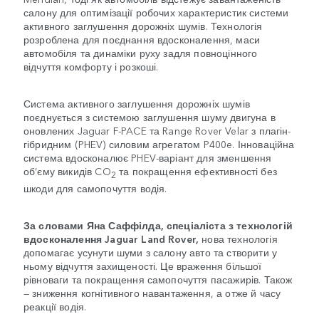
салону для оптимізації робочих характеристик системи
активного заглушення дорожніх шумів. Технологія
розроблена для поєднання вдосконалення, маси
автомобіля та динаміки руху задля повноцінного
відчуття комфорту і розкоші.
Система активного заглушення дорожніх шумів
поєднується з системою заглушення шуму двигуна в
оновлених Jaguar F-PACE та Range Rover Velar з плагін-
гібридним (PHEV) силовим агрегатом P400e. Інноваційна
система вдосконалює PHEV-варіант для зменшення
об’єму викидів CO
та покращення ефективності без
2
шкоди для самопочуття водія.
За словами Яна Саффілда, спеціаліста з технологій
вдосконалення Jaguar Land Rover,
нова технологія
допомагає усунути шуми з салону авто та створити у
ньому відчуття захищеності. Це враження більшої
рівноваги та покращення самопочуття пасажирів. Також
— зниження когнітивного навантаження, а отже й часу
реакції водія.