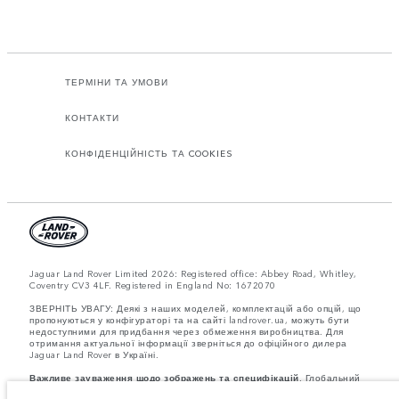
ТЕРМІНИ ТА УМОВИ
КОНТАКТИ
КОНФІДЕНЦІЙНІСТЬ ТА COOKIES
Jaguar Land Rover Limited 2026: Registered office: Abbey Road, Whitley,
Coventry CV3 4LF. Registered in England No: 1672070
ЗВЕРНІТЬ УВАГУ: Деякі з наших моделей, комплектацій або опцій, що
пропонуються у конфігураторі та на сайті landrover.ua, можуть бути
недоступними для придбання через обмеження виробництва. Для
отримання актуальної інформації зверніться до офіційного дилера
Jaguar Land Rover в Україні.
Важливе зауваження щодо зображень та специфікацій.
Глобальний
дефіцит напівпровідників наразі впливає на специфікації збірки,