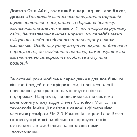
Доктор Стів Айлі, головний лікар Jaguar Land Rover,
додав
:
«Технологія активного заглушення дорожніх
шумів потенційно покращить і дорожню безпеку, і
якість життя власників авто. У пост-коронавірусному
світі, де з’являється «нова норма», ми передбачаємо:
очікування щодо особистого транспорту також
зміняться. Особливу увагу звертатимуть на безпечне
пересування, де особистий простір, самопочуття та
гігієна тепер створюють особливе відчуття
розкоші»
.
За останні роки мобільне пересування для все більшої
кількості людей стає пріоритетом, і нові технології
призначені для кращого самопочуття під час
подорожей. Наприклад, корисними стали система
моніторингу
стану водія Driver Condition Monitor
та
технологія іонізації повітря в салоні з фільтрацією
часточок розміром PM 2.5. Компанія Jaguar Land Rover
готова зустріти світ мобільного пересування: із
сучасними автомобілями та інноваційними
технологіями.