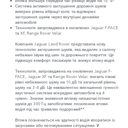
Втома збільшує середній час реакції водія на 16 %*
Система активного заглушення дорожніх шумів
вимірює рівень вібрації коліс та відтворює
заглушення шумів через внутрішні динаміки
автомобіля
Технологія запроваджена в оновлених Jaguar F-PACE
та XF, Range Rover Velar
Компанія Jaguar Land Rover представила нову
технологію заглушення шумів, яка видаляє з салону
небажані звуки від шин та дорожнього покриття. Це
підвищує комфорт пасажирів та знижує втому водія.
Технологія, запроваджена на оновлених Jaguar F-
PACE, Jaguar XF та Range Rover Velar, знизить пікові
рівні небажаного шуму на 10 дБ та загальний рівень
шуму на 3–4 дБ. Це еквівалентно зменшенню гучності
акустичної системи всередині автомобіля на 4
«рівні». Значне зниження впливу низькочастотних
шумів до 300 Гц запобігатиме посиленню втоми
водія під час тривалих подорожей**.
Втома позначається на здатності водія впоратися із
загрозами або неочікуваними ситуаціями.
У