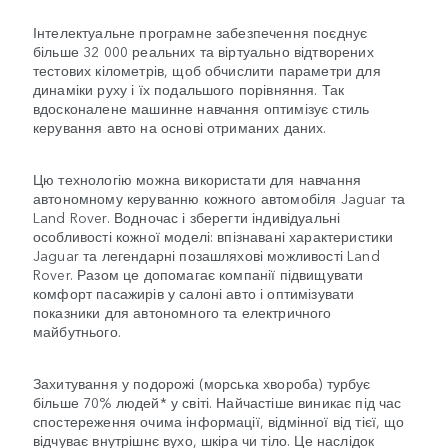
Інтелектуальне програмне забезпечення поєднує
більше 32 000 реальних та віртуально відтворених
тестових кілометрів, щоб обчислити параметри для
динаміки руху і їх подальшого порівняння. Так
вдосконалене машинне навчання оптимізує стиль
керування авто на основі отриманих даних.
Цю технологію можна використати для навчання
автономному керуванню кожного автомобіля Jaguar та
Land Rover. Водночас і зберегти індивідуальні
особливості кожної моделі: впізнавані характеристики
Jaguar та легендарні позашляхові можливості Land
Rover. Разом це допомагає компанії підвищувати
комфорт пасажирів у салоні авто і оптимізувати
показники для автономного та електричного
майбутнього.
Захитування у подорожі (морська хвороба) турбує
більше 70% людей* у світі. Найчастіше виникає під час
спостереження очима інформації, відмінної від тієї, що
відчуває внутрішнє вухо, шкіра чи тіло. Це наслідок