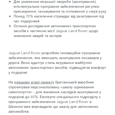
Для уникнення морської хвороби (захитування),
інтелектуальне програмне забезпечення регулює
прискорення, гальмування та положення у смузі руху
Понад 70% населення страждає від захитування під
час подорожей
Останні дослідження автономних транспортних
засобів є частиною місії Jaguar Land Rover щодо
зникнення аварій та заторів
Jaguar Land Rover розробляє інноваційне програмне
забезпечення, яке зменшить захитування пасажирів у
дорозі. Воно адаптує стиль керування майбутніх
автономних транспортних засобів, підвищуючи комфорт
у подорожі.
На
першому етапі проекту
британський виробник
спроектував персоналізовану «шкалу оцінювання
самопочуття» – для зниження наслідків захитування у
подорожі до 60%. Експерти спеціального підрозділу з
програмного забезпечення Jaguar Land Rover в
Шенноні вже впровадили цю шкалу для автономних
автомобілів.