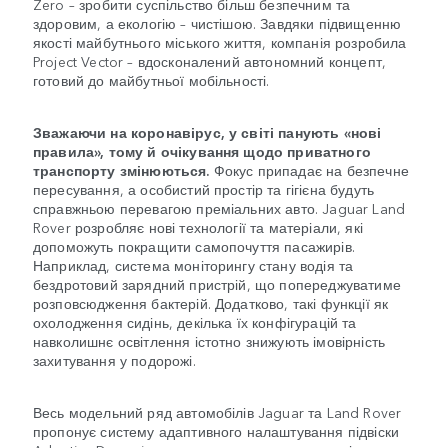
Zero – зробити суспільство більш безпечним та
здоровим, а екологію – чистішою. Завдяки підвищенню
якості майбутнього міського життя, компанія розробила
Project Vector – вдосконалений автономний концепт,
готовий до майбутньої мобільності.
Зважаючи на коронавірус, у світі панують «нові
правила», тому й очікування щодо приватного
транспорту змінюються.
Фокус припадає на безпечне
пересування, а особистий простір та гігієна будуть
справжньою перевагою преміальних авто. Jaguar Land
Rover розробляє нові технології та матеріали, які
допоможуть покращити самопочуття пасажирів.
Наприклад, система моніторингу стану водія та
бездротовий зарядний пристрій, що попереджуватиме
розповсюдження бактерій. Додатково, такі функції як
охолодження сидінь, декілька їх конфігурацій та
навколишнє освітлення істотно знижують імовірність
захитування у подорожі.
Весь модельний ряд автомобілів Jaguar та Land Rover
пропонує систему адаптивного налаштування підвіски