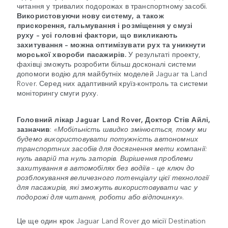
читання у тривалих подорожах в транспортному засобі.
Використовуючи нову систему, а також
прискорення, гальмування і розміщення у смузі
руху – усі головні фактори, що викликають
захитування – можна оптимізувати рух та уникнути
морської хвороби пасажирів.
У результаті проекту,
фахівці зможуть розробити більш досконалі системи
допомоги водію для майбутніх моделей Jaguar та Land
Rover. Серед них адаптивний круїз-контроль та системи
моніторингу смуги руху.
Головний лікар Jaguar Land Rover, Доктор Стів Айлі,
зазначив
:
«Мобільність швидко змінюється, тому ми
будемо використовувати потужність автономних
транспортних засобів для досягнення мети компанії:
нуль аварій та нуль заторів. Вирішення проблеми
захитування в автомобілях без водіїв – це ключ до
розблокування величезного потенціалу цієї технології
для пасажирів, які зможуть використовувати час у
подорожі для читання, роботи або відпочинку».
Це ще один крок Jaguar Land Rover до місії Destination