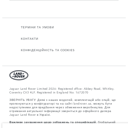
ТЕРМІНИ ТА УМОВИ
КОНТАКТИ
КОНФІДЕНЦІЙНІСТЬ ТА COOKIES
Jaguar Land Rover Limited 2026: Registered office: Abbey Road, Whitley,
Coventry CV3 4LF. Registered in England No: 1672070
ЗВЕРНІТЬ УВАГУ: Деякі з наших моделей, комплектацій або опцій, що
пропонуються у конфігураторі та на сайті landrover.ua, можуть бути
недоступними для придбання через обмеження виробництва. Для
отримання актуальної інформації зверніться до офіційного дилера
Jaguar Land Rover в Україні.
Важливе зауваження щодо зображень та специфікацій.
Глобальний
дефіцит напівпровідників наразі впливає на специфікації збірки,