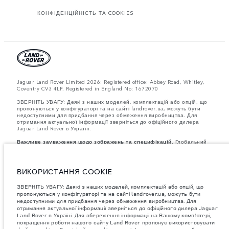
КОНФІДЕНЦІЙНІСТЬ ТА COOKIES
Jaguar Land Rover Limited 2026: Registered office: Abbey Road, Whitley,
Coventry CV3 4LF. Registered in England No: 1672070
ЗВЕРНІТЬ УВАГУ: Деякі з наших моделей, комплектацій або опцій, що
пропонуються у конфігураторі та на сайті landrover.ua, можуть бути
недоступними для придбання через обмеження виробництва. Для
отримання актуальної інформації зверніться до офіційного дилера
Jaguar Land Rover в Україні.
Важливе зауваження щодо зображень та специфікацій.
Глобальний
дефіцит напівпровідників наразі впливає на специфікації збірки,
доступність опцій і терміни виготовлення автомобілів. Це дуже
динамічна ситуація, і, як наслідок, зображення, які зараз
використовуються на вебсайті, можуть не повністю відображати
ВИКОРИСТАННЯ COOKIE
поточні специфікації, опції, варіанти оздоблення та кольорові рішення.
Будь ласка, зв'яжіться з офіційним дилером для отримання детальної
ЗВЕРНІТЬ УВАГУ: Деякі з наших моделей, комплектацій або опцій, що
інформації.
пропонуються у конфігураторі та на сайті landrover.ua, можуть бути
Зазначена вага відповідає стандартній специфікації автомобіля.
недоступними для придбання через обмеження виробництва. Для
Аксесуари та інші елементи, встановлені після виробництва, можуть
отримання актуальної інформації зверніться до офіційного дилера Jaguar
впливати на вантажопідйомність. Під час завантаження автомобіля
Land Rover в Україні. Для збереження інформаціі на Вашому комп’ютері,
аксесуарами, пасажирами, рідинами, паливом і корисним
навантаженням слід забезпечити, щоб загальна вага автомобіля та
покращення роботи нашого сайту Land Rover пропонує використовувати
максимальні навантаження на осі не перевищували допустимі