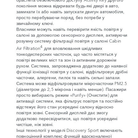
покоління можна відкривати будь-які двері в авто,
замикати їх або навіть запускати двигун автомобіля,
просто перебуваючи поряд, без потреби у
звичайному ключі.
Власники можуть навіть перевірити якість повітря у
салоні за допомогою сенсорного дисплея, активуючи
розумну систему фільтрації повітря у салоні Cabin
4
Air Filtration
для вловлювання шкідливих
тонкодисперсних часточок, що часто містяться у
повітрі великих міст та зон із активним дорожнім
рухом. Система, запроваджена додатково до наявної
функції іонізації повітря у салоні, відфільтровує дрібні
часточки, алергени, пилок та навіть сильні запахи.
Система може відфільтровувати мікрочасточки PM2.5
(діаметром до 2,5 мікрона і навіть менше). Пасажири
просто вибирають режим «Purify» (Очистити) для
активації системи, яка фільтрує повітря та постійно
відстежує його стан усередині салону відносно
повітря зовні. Сенсорний дисплей дає змогу
додатково пересвідчитися, що повітря усередині
чистіше, ніж зовні.
Інші технології у моделі Discovery Sport включають
повноцінний комплекс функцій вдосконаленої