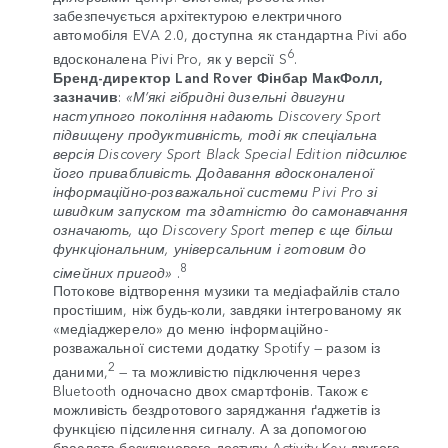
забезпечується архітектурою електричного
автомобіля EVA 2.0, доступна як стандартна Pivi або
6
вдосконалена Pivi Pro, як у версії S
.
Бренд-директор Land Rover Фінбар МакФолл,
зазначив
:
«М’які гібридні дизельні двигуни
наступного покоління надають Discovery Sport
підвищену продуктивність, тоді як спеціальна
версія Discovery Sport Black Special Edition підсилює
його привабливість. Додавання вдосконаленої
інформаційно-розважальної системи Pivi Pro зі
швидким запуском та здатністю до самонавчання
означають, що Discovery Sport тепер є ще більш
функціональним, універсальним і готовим до
8
сімейних пригод»
.
Потокове відтворення музики та медіафайлів стало
простішим, ніж будь-коли, завдяки інтегрованому як
«медіаджерело» до меню інформаційно-
розважальної системи додатку Spotify — разом із
2
даними,
— та можливістю підключення через
Bluetooth одночасно двох смартфонів. Також є
можливість бездротового заряджання ґаджетів із
функцією підсилення сигналу. А за допомогою
браслета безключового доступу Activity Key другого