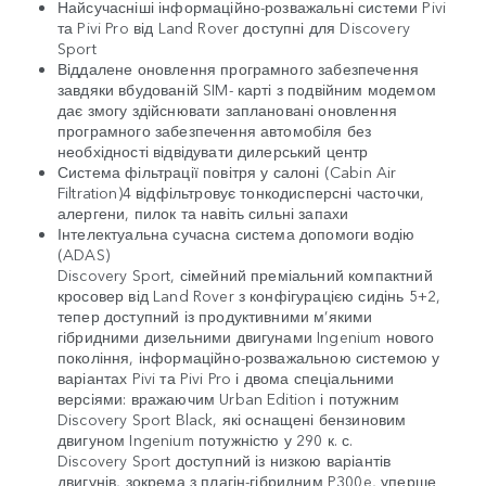
Найсучасніші інформаційно-розважальні системи Pivi
та Pivi Pro від Land Rover доступні для Discovery
Sport
Віддалене оновлення програмного забезпечення
завдяки вбудованій SIM- карті з подвійним модемом
дає змогу здійснювати заплановані оновлення
програмного забезпечення автомобіля без
необхідності відвідувати дилерський центр
Система фільтрації повітря у салоні (Cabin Air
Filtration)4 відфільтровує тонкодисперсні часточки,
алергени, пилок та навіть сильні запахи
Інтелектуальна сучасна система допомоги водію
(ADAS)
Discovery Sport, сімейний преміальний компактний
кросовер від Land Rover з конфігурацією сидінь 5+2,
тепер доступний із продуктивними м’якими
гібридними дизельними двигунами Ingenium нового
покоління, інформаційно-розважальною системою у
варіантах Pivi та Pivi Pro і двома спеціальними
версіями: вражаючим Urban Edition і потужним
Discovery Sport Black, які оснащені бензиновим
двигуном Ingenium потужністю у 290 к. с.
Discovery Sport доступний із низкою варіантів
двигунів, зокрема з плагін-гібридним P300e, уперше