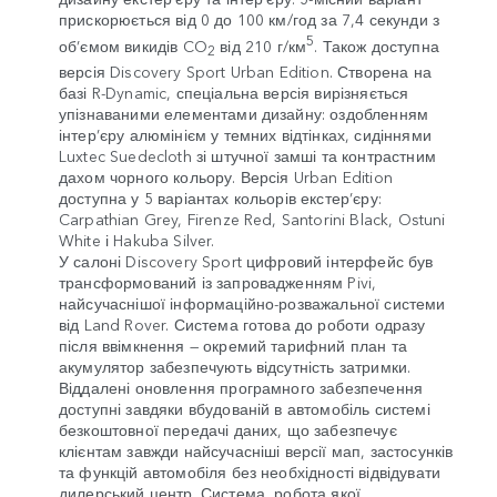
прискорюється від 0 до 100 км/год за 7,4 секунди з
5
об’ємом викидів CO
від 210 г/км
. Також доступна
2
версія Discovery Sport Urban Edition. Створена на
базі R-Dynamic, спеціальна версія вирізняється
упізнаваними елементами дизайну: оздобленням
інтер’єру алюмінієм у темних відтінках, сидіннями
Luxtec Suedecloth зі штучної замші та контрастним
дахом чорного кольору. Версія Urban Edition
доступна у 5 варіантах кольорів екстер’єру:
Carpathian Grey, Firenze Red, Santorini Black, Ostuni
White і Hakuba Silver.
У салоні Discovery Sport цифровий інтерфейс був
трансформований із запровадженням Pivi,
найсучаснішої інформаційно-розважальної системи
від Land Rover. Система готова до роботи одразу
після ввімкнення — окремий тарифний план та
акумулятор забезпечують відсутність затримки.
Віддалені оновлення програмного забезпечення
доступні завдяки вбудованій в автомобіль системі
безкоштовної передачі даних, що забезпечує
клієнтам завжди найсучасніші версії мап, застосунків
та функцій автомобіля без необхідності відвідувати
дилерський центр. Система, робота якої