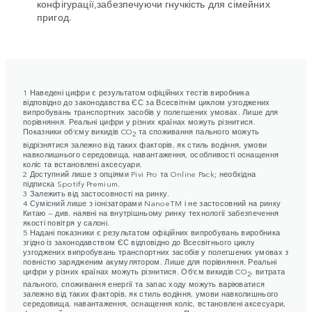
конфігурації,забезпечуючи гнучкість для сімейних
пригод.
1 Наведені цифри є результатом офіційних тестів виробника
відповідно до законодавства ЄС за Всесвітнім циклом узгоджених
випробувань транспортних засобів у полегшених умовах. Лише для
порівняння. Реальні цифри у різних країнах можуть різнитися.
Показники об’єму викидів CO
та споживання пального можуть
2
відрізнятися залежно від таких факторів, як стиль водіння, умови
навколишнього середовища, навантаження, особливості оснащення
коліс та встановлені аксесуари.
2 Доступний лише з опціями Pivi Pro та Online Pack; необхідна
підписка Spotify Premium.
3 Залежить від застосовності на ринку.
4 Сумісний лише з іонізаторами NanoeTM і не застосовний на ринку
Китаю — див. наявні на внутрішньому ринку технології забезпечення
якості повітря у салоні.
5 Надані показники є результатом офіційних випробувань виробника
згідно із законодавством ЄС відповідно до Всесвітнього циклу
узгоджених випробувань транспортних засобів у полегшених умовах з
повністю зарядженим акумулятором. Лише для порівняння. Реальні
цифри у різних країнах можуть різнитися. Об’єм викидів CO
, витрата
2
пального, споживання енергії та запас ходу можуть варіюватися
залежно від таких факторів, як стиль водіння, умови навколишнього
середовища, навантаження, оснащення коліс, встановлені аксесуари,