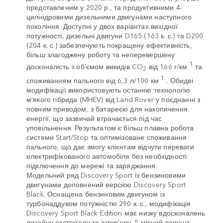
представленим у 2020 р., та продуктивними 4-
циліндровими дизельними двигунами наступного
покоління. Доступні у двох варіантах вихідної
потужності, дизельні двигуни D165 (163 к. с.) та D200
(204 к. с.) забезпечують покращену ефективність,
більш злагоджену роботу та неперевершену
1
досконалість з об’ємом викидів CO
від 166 г/км
та
2
1
споживанням пального від 6,3 л/100 км
. Обидві
модифікації використовують останню технологію
м’якого гібрида (MHEV) від Land Rover у поєднанні з
повним приводом, з батареєю для накопичення
енергії, що зазвичай втрачається під час
уповільнення. Результатом є більш плавна робота
системи Start/Stop та оптимізоване споживання
пального, що дає змогу клієнтам відчути переваги
електрифікованого автомобіля без необхідності
підключення до мережі та заряджання.
Модельний ряд Discovery Sport із бензиновими
двигунами доповнений версією Discovery Sport
Black. Оснащена бензиновим двигуном із
турбонаддувом потужністю 290 к. с., модифікація
Discovery Sport Black Edition має низку вдосконалень
дизайну екстер’єру та інтер’єру. 5-місний варіант