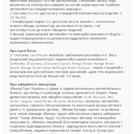
фактичний маршрут та стан акумулятора. Показники запасу ходу
виключно на електротязі наведені на основі характеристик серійного
автомобіля на стандартизованому маршруті.
6 Система Pivi Pro доступна у стандартній комплектації на моделях S,
SE та HSE.
7 Конфігурація сидінь 5+2 доступна на усіх версіях з технологією
м’якого гібрида, залежно від застосовності на ринку, і не
застосовується до плагін-гібридних моделей.
8 Функції самонавчання автомобіля та навігаційні можливості будуть і
надалі покращуватися за допомогою віддаленого оновлення
програмного забезпечення.
Про Land Rover
З 1948 року Land Rover виробляє оригінальні кросовери 4x4. Весь
модельний ряд демонструє надзвичайно широкі можливості.
Defender, Discovery, Discovery Sport, Range Rover, Range Rover
Sport, Range Rover Velar та Range Rover Evoque – кожна з моделей є
визначальною для світових секторів кросоверів, адже 80% модельного
ряду експортується до більше ніж 100 країн.
Про офіційного імпортера
«Віннер Груп Україна» є одним із лідерів вітчизняного автомобільного
бізнесу, що понад 29 років веде успішну діяльність в Україні. Наша
дилерська мережа, яка офіційно представляє Ford, Renault, MG,
Volvo, Jaguar, Land Rover, Porsche та Bentley, пропонує автомобілі,
запчастини, сервісне обслуговування та клієнтський досвід світового
рівня у 47 дилерських центрах. «Віннер Коледж» навчає та розвиває
всіх членів команди «Віннер» задля забезпечення сервісу найвищого
рівня. Також «Віннер» будує та обслуговує житлову та комерційну
нерухомість. «Віннер» націлений бути прикладом чесного, прозорого і
соціально відповідального бізнесу, підвищувати якість життя клієнтів і
співробітників, надаючи першокласні товари, послуги та кар'єрні