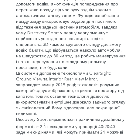
допомоги водію, як-от функція попередження про
перешкоди позаду під час руху заднім ходом з
автоматичним гальмуванням. Функція запобігання
наїзду ззаду використовує радари для постійного
відстеження задньої частини автомобіля, завдяки
чому Discovery Sport у першу чергу зменшує
серйозність ушкодження пасажирів, тоді як
опціональна 3D-камера кругового огляду дає змогу
водію бачити, що відбувається навколо автомобіля,
на швидкостях до 30 км/год; це робить маневрування
і навіть пересування по складному рельєфу
простішим, ніж будь-коли.
Ці системи доповнені технологіями ClearSight:
Ground View та Interior Rear View Mirror,
запровадженими у 2019 році; технологія розумних
камер об’єднує зображення, отримані з простору під
капотом, тоді як остання технологія дозволяє
використовувати внутрішнє дзеркало заднього огляду
як еквівалентний йому відеоекран для покращеної
видимості.
Discovery Sport вирізняється практичним дизайном у
7
форматі 5+2
зі складаними упропорції 40:20:40
задніми сидіннями, які можуть приймати 24 можливі