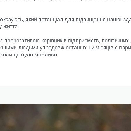
оказують, який потенціал для підвищення нашої здат
у життя.
 є прерогативою керівників підприємств, політичних
йкішими людьми упродовж останніх 12 місяців є пар
, коли це було можливо.