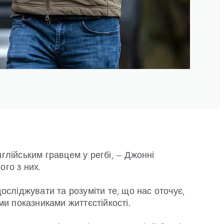
глійським гравцем у регбі, — Джонні
ого з них.
осліджувати та розуміти те, що нас оточує,
и показниками життєстійкості
.