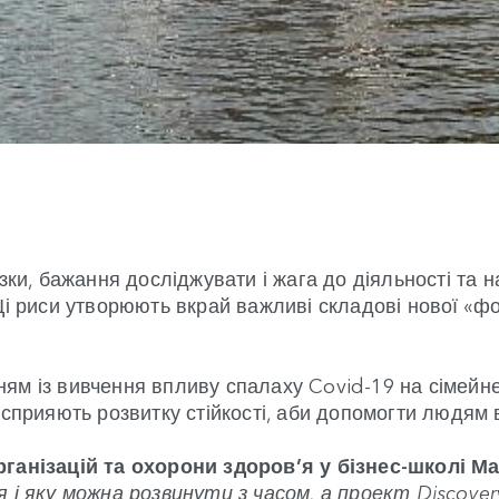
язки, бажання досліджувати і жага до діяльності та 
Ці риси утворюють вкрай важливі складові нової «ф
ням із вивчення впливу спалаху Covid-19 на сімейн
сприяють розвитку стійкості, аби допомогти людям в
організацій та охорони здоров’я у бізнес-школі 
 і яку можна розвинути з часом, а проект Discover