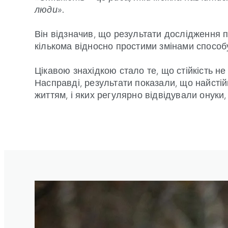
люди».
Він відзначив, що результати дослідження п
кількома відносно простими змінами способ
Цікавою знахідкою стало те, що стійкість не
Насправді, результати показали, що найсті
життям, і яких регулярно відвідували онуки
1
/
3