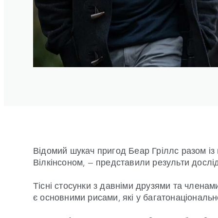
Відомий шукач пригод Беар Гріллс разом із 
Вілкінсоном, — представили результи дослід
Тісні стосунки з давніми друзями та членами
є основними рисами, які у багатонаціональ