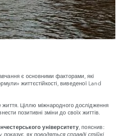
навчання є основними факторами, які
ормули» життєстійкості, виведеної Land
е життя. Ціллю міжнародного дослідження
нести позитивні зміни до своїх життів.
Манчестерського університету
, пояснив:
y показує, як поводяться справді стійкі