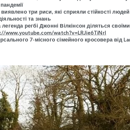
 пандемії
 виявлено три риси, які сприяли стійкості людей 
діяльності та знань
а легенда регбі Джонні Вілкінсон діляться своїм
s://www.youtube.com/watch?v=LRJie6TiNrI
ерсального 7-місного сімейного кросовера від La