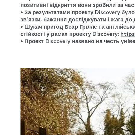
позитивні відкриття вони зробили за час
• За результатами проекту Discovery було
зв’язки, бажання досліджувати і жага до 
• Шукач пригод Беар Гріллс та англійськ
стійкості у рамах проекту Discovery:
http
• Проект Discovery названо на честь унів