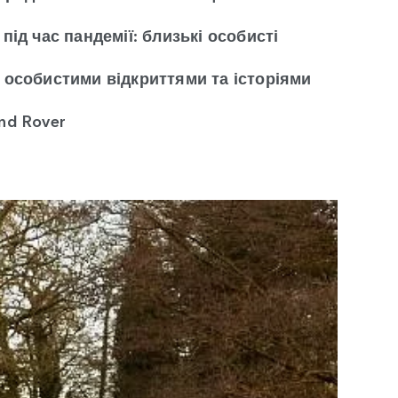
під час пандемії: близькі особисті
и особистими відкриттями та історіями
nd Rover