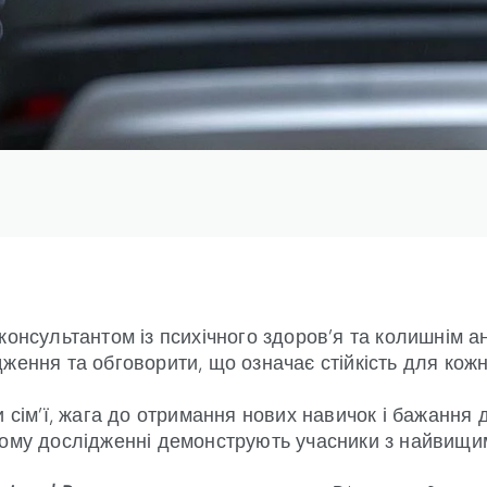
консультантом із психічного здоров’я та колишнім ан
ження та обговорити, що означає стійкість для кожн
 сім’ї, жага до отримання нових навичок і бажання д
ному дослідженні демонструють учасники з найвищим