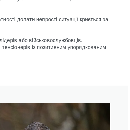
ності долати непрості ситуації криється за
 лідерів або військовослужбовців.
и пенсіонерів із позитивним упорядкованим