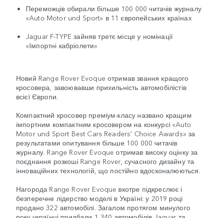
Переможців обирали більше 100 000 читачів журналу
«Auto Motor und Sport» в 11 європейських країнах
Jaguar F-TYPE зайняв третє місце у номінації
«Імпортні кабріолети»
Новий Range Rover Evoque отримав звання кращого
кросовера, завоювавши прихильність автомобілістів
всієї Європи.
Компактний кросовер преміум-класу названо кращим
імпортним компактним кросовером на конкурсі «Auto
Motor und Sport Best Cars Readers' Choice Awards» за
результатами опитування більше 100 000 читачів
журналу. Range Rover Evoque отримав високу оцінку за
поєднання розкоші Range Rover, сучасного дизайну та
інноваційних технологій, що постійно вдосконалюються.
Нагорода Range Rover Evoque вкотре підкреслює і
безперечне лідерство моделі в Україні: у 2019 році
продано 322 автомобілі. Загалом протягом минулого
року українці придбали 1 340 автомобілів Jaguar та