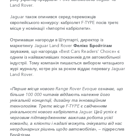
Land Rover.
Jaguar також опинився серед переможців
європейського конкурсу: кабріолет F-TYPE посів третє
місце у номінації «Імпортні кабріолети».
Отримавши нагороди в Штутгарті, директор із
маркетингу Jaguar Land Rover
Фелікс Бройтігам
зауважив, що нагорода «Best Cars Readers' Choice» є
одним із найважливіших показників для автомобільної
індустрії. Тому компанія пишається вибором читацького
журі журналу, котре рік за роком віддає перевагу Jaguar
Land Rover.
«
Перше місце нового Range Rover Evoque означає, що
більше 100 000 читачів віддають належне його
унікальній концепції, дизайну та інноваційним
технологіям. Третє місце F-TYPE є свідченням
унікальності нового кабріолета Jaguar. Цей успіх є
черговим підтвердженням: важлива робота усієї
команди, а клієнти і надалі можуть очікувати від нас
неординарних рішень щодо автомобілів
», — підкреслив
Бройтігам.