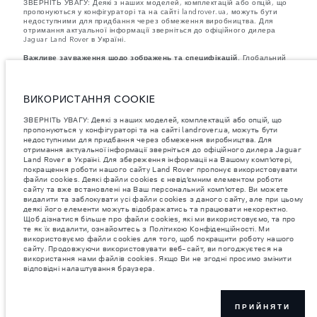
ЗВЕРНІТЬ УВАГУ: Деякі з наших моделей, комплектацій або опцій, що
пропонуються у конфігураторі та на сайті landrover.ua, можуть бути
недоступними для придбання через обмеження виробництва. Для
отримання актуальної інформації зверніться до офіційного дилера
Jaguar Land Rover в Україні.
Важливе зауваження щодо зображень та специфікацій.
Глобальний
дефіцит напівпровідників наразі впливає на специфікації збірки,
доступність опцій і терміни виготовлення автомобілів. Це дуже
динамічна ситуація, і, як наслідок, зображення, які зараз
використовуються на вебсайті, можуть не повністю відображати
ВИКОРИСТАННЯ COOKIE
поточні специфікації, опції, варіанти оздоблення та кольорові рішення.
Будь ласка, зв'яжіться з офіційним дилером для отримання детальної
ЗВЕРНІТЬ УВАГУ: Деякі з наших моделей, комплектацій або опцій, що
інформації.
пропонуються у конфігураторі та на сайті landrover.ua, можуть бути
Зазначена вага відповідає стандартній специфікації автомобіля.
недоступними для придбання через обмеження виробництва. Для
Аксесуари та інші елементи, встановлені після виробництва, можуть
отримання актуальної інформації зверніться до офіційного дилера Jaguar
впливати на вантажопідйомність. Під час завантаження автомобіля
Land Rover в Україні. Для збереження інформаціі на Вашому комп’ютері,
аксесуарами, пасажирами, рідинами, паливом і корисним
навантаженням слід забезпечити, щоб загальна вага автомобіля та
покращення роботи нашого сайту Land Rover пропонує використовувати
максимальні навантаження на осі не перевищували допустимі
файли cookies. Деякі файли cookies є невід’ємним елементом роботи
значення.
сайту та вже встановлені на Ваш персональний комп’ютер. Ви можете
видалити та заблокувати усі файли cookies з даного сайту, але при цьому
Jaguar Land Rover Limited постійно шукає шляхи поліпшити технічні
деякі його елементи можуть відображатись та працювати некоректно.
характеристики, дизайн і виробництво своїх автомобілів, деталей та
Щоб дізнатися більше про файли cookies, які ми використовуємо, та про
аксесуарів, зміни відбуваються постійно, і ми залишаємо за собою
те як їх видалити, ознайомтесь з Політикою Конфіденційності. Ми
право вносити зміни без попереднього повідомлення. Деякі функції
використовуємо файли cookies для того, щоб покращити роботу нашого
можуть відрізнятися від додаткових до стандартних для різних років
сайту. Продовжуючи використовувати веб-сайт, ви погоджуєтеся на
моделі. Інформація, технічні характеристики, двигуни і кольори на
використання нами файлів cookies. Якщо Ви не згодні просимо змінити
цьому веб-сайті базуються на європейській специфікації і можуть
відповідні налаштування браузера.
відрізнятися від ринку до ринку і можуть бути змінені без попереднього
повідомлення. Деякі автомобілі показані з додатковим обладнанням та
аксесуарами, можуть бути доступні не на всіх ринках та відрізнятися
від запропонованих у салонах дилерських центрів. Будь ласка,
зв'яжіться з офіційним дилером, щоб дізнатися про наявність і
ПРИЙНЯТИ
актуальні ціни.