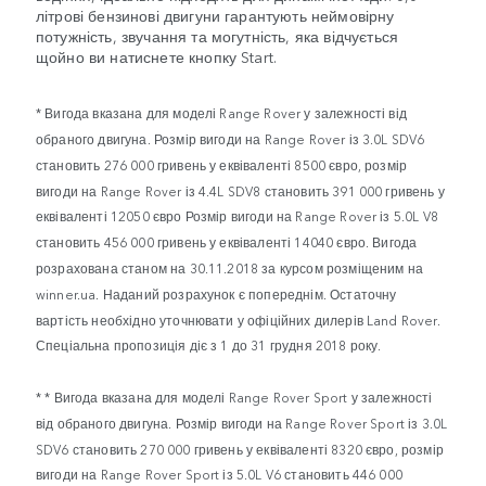
літрові бензинові двигуни гарантують неймовірну
потужність, звучання та могутність, яка відчується
щойно ви натиснете кнопку Start.
* Вигода вказана для моделі Range Rover у залежності від
обраного двигуна. Розмір вигоди на Range Rover із 3.0L SDV6
становить 276 000 гривень у еквіваленті 8500 євро, розмір
вигоди на Range Rover із 4.4L SDV8 становить 391 000 гривень у
еквіваленті 12050 євро Розмір вигоди на Range Rover із 5.0L V8
становить 456 000 гривень у еквіваленті 14040 євро. Вигода
розрахована станом на 30.11.2018 за курсом розміщеним на
winner.ua. Наданий розрахунок є попереднім. Остаточну
вартість необхідно уточнювати у офіційних дилерів Land Rover.
Спеціальна пропозиція діє з 1 до 31 грудня 2018 року.
* * Вигода вказана для моделі Range Rover Sport у залежності
від обраного двигуна. Розмір вигоди на Range Rover Sport із 3.0L
SDV6 становить 270 000 гривень у еквіваленті 8320 євро, розмір
вигоди на Range Rover Sport із 5.0L V6 становить 446 000