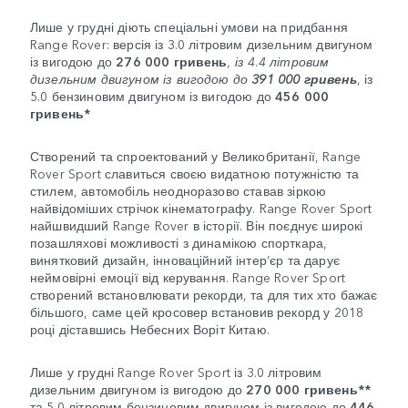
Лише у грудні діють спеціальні умови на придбання
Range Rover: версія із 3.0 літровим дизельним двигуном
із вигодою до
276 000 гривень
, із 4.4 літровим
дизельним двигуном із вигодою до
391 000 гривень
, із
5.0 бензиновим двигуном із вигодою до
456 000
гривень*
Створений та спроектований у Великобританії, Range
Rover Sport славиться своєю видатною потужністю та
стилем, автомобіль неодноразово ставав зіркою
найвідоміших стрічок кінематографу. Range Rover Sport
найшвидший Range Rover в історії. Він поєднує широкі
позашляхові можливості з динамікою спорткара,
винятковий дизайн, інноваційний інтер’єр та дарує
неймовірні емоції від керування. Range Rover Sport
створений встановлювати рекорди, та для тих хто бажає
більшого, саме цей кросовер встановив рекорд у 2018
році діставшись Небесних Воріт Китаю.
Лише у грудні Range Rover Sport із 3.0 літровим
дизельним двигуном із вигодою до
270 000 гривень**
та 5.0 літровим бензиновим двигуном із вигодою до
446