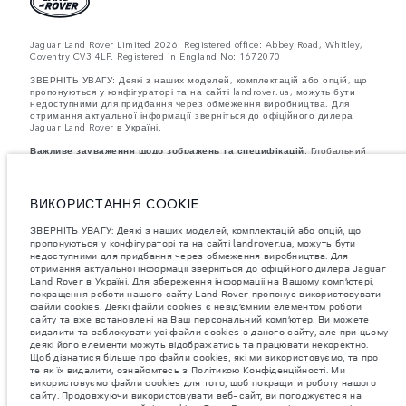
Jaguar Land Rover Limited 2026: Registered office: Abbey Road, Whitley,
Coventry CV3 4LF. Registered in England No: 1672070
ЗВЕРНІТЬ УВАГУ: Деякі з наших моделей, комплектацій або опцій, що
пропонуються у конфігураторі та на сайті landrover.ua, можуть бути
недоступними для придбання через обмеження виробництва. Для
отримання актуальної інформації зверніться до офіційного дилера
Jaguar Land Rover в Україні.
Важливе зауваження щодо зображень та специфікацій.
Глобальний
дефіцит напівпровідників наразі впливає на специфікації збірки,
доступність опцій і терміни виготовлення автомобілів. Це дуже
динамічна ситуація, і, як наслідок, зображення, які зараз
використовуються на вебсайті, можуть не повністю відображати
ВИКОРИСТАННЯ COOKIE
поточні специфікації, опції, варіанти оздоблення та кольорові рішення.
Будь ласка, зв'яжіться з офіційним дилером для отримання детальної
ЗВЕРНІТЬ УВАГУ: Деякі з наших моделей, комплектацій або опцій, що
інформації.
пропонуються у конфігураторі та на сайті landrover.ua, можуть бути
Зазначена вага відповідає стандартній специфікації автомобіля.
недоступними для придбання через обмеження виробництва. Для
Аксесуари та інші елементи, встановлені після виробництва, можуть
отримання актуальної інформації зверніться до офіційного дилера Jaguar
впливати на вантажопідйомність. Під час завантаження автомобіля
Land Rover в Україні. Для збереження інформаціі на Вашому комп’ютері,
аксесуарами, пасажирами, рідинами, паливом і корисним
навантаженням слід забезпечити, щоб загальна вага автомобіля та
покращення роботи нашого сайту Land Rover пропонує використовувати
максимальні навантаження на осі не перевищували допустимі
файли cookies. Деякі файли cookies є невід’ємним елементом роботи
значення.
сайту та вже встановлені на Ваш персональний комп’ютер. Ви можете
видалити та заблокувати усі файли cookies з даного сайту, але при цьому
Jaguar Land Rover Limited постійно шукає шляхи поліпшити технічні
деякі його елементи можуть відображатись та працювати некоректно.
характеристики, дизайн і виробництво своїх автомобілів, деталей та
Щоб дізнатися більше про файли cookies, які ми використовуємо, та про
аксесуарів, зміни відбуваються постійно, і ми залишаємо за собою
те як їх видалити, ознайомтесь з Політикою Конфіденційності. Ми
право вносити зміни без попереднього повідомлення. Деякі функції
використовуємо файли cookies для того, щоб покращити роботу нашого
можуть відрізнятися від додаткових до стандартних для різних років
сайту. Продовжуючи використовувати веб-сайт, ви погоджуєтеся на
моделі. Інформація, технічні характеристики, двигуни і кольори на