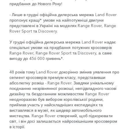
придбання до Нового Року!
- Лише в грудні офіційна дилерська мережа Land Rover
пропонує кращі* умови на найпотужніші двигуни
представлені в Україні на моделях Range Rover, Range
Rover Sport та Discovery.
У грудні офіційна дилерська мережа Land Rover надає
спеціальні умови на придбання потужних кросоверів
Range Rover, Range Rover Sport та Discovery, а саме
вигоду до 456 000 гривень*.
48 років тому Land Rover докорінно змінив уявлення про
сегмент кросоверів преміум-класу, представивши
абсолютну розкіш - Range Rover. Завдяки унікальному
поєднанню незрівнянної розкоші, непідвладного часові
дизайну та бездоганним можливостям Range Rover
неодноразово був вибором королівської родини,
приймав участь у найскладніших експедиціях та
виставлявся в музеї, як шедевр автомобільного
мистецтва. Range Rover створений, щоб підкорювати
світ, і він досі залишається найрозкішнішим кросовером
в історії.