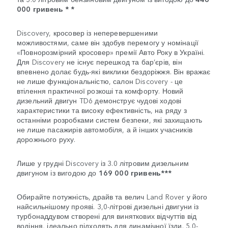
000 гривень * *
Discovery, кросовер із неперевершеними
можливостями, саме він здобув перемогу у номінації
«Повнорозмірний кросовер» премії Авто Року в Україні.
Для Discovery не існує перешкод та бар’єрів, він
впевнено долає будь-які виклики бездоріжжя. Він вражає
не лише функціональністю, салон Discovery - це
втілення практичної розкоші та комфорту. Новий
дизельний двигун TD6 демонструє чудові ходові
характеристики та високу ефективність, на ряду з
останніми розробками систем безпеки, які захищають
не лише пасажирів автомобіля, а й інших учасників
дорожнього руху.
Лише у грудні Discovery із 3.0 літровим дизельним
двигуном із вигодою до
169 000 гривень***
Обирайте потужність, драйв та велич Land Rover у його
найсильнішому прояві. 3,0-літрові дизельні двигуни із
турбонаддувом створені для виняткових відчуттів від
водіння, ідеально підходять для динамічної їзди. 5,0-