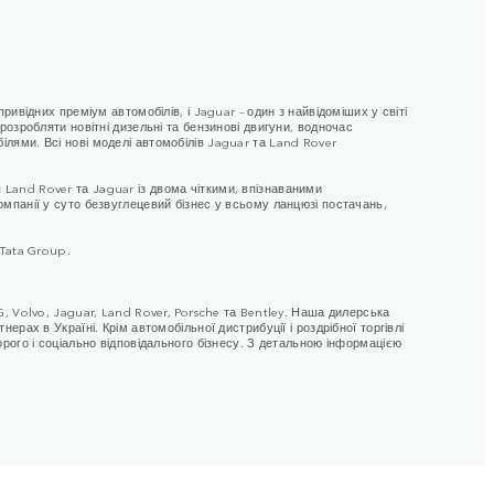
ривідних преміум автомобілів, і Jaguar – один з найвідоміших у світі
розробляти новітні дизельні та бензинові двигуни, водночас
ілями. Всі нові моделі автомобілів Jaguar та Land Rover
 Land Rover та Jaguar із двома чіткими, впізнаваними
омпанії у суто безвуглецевий бізнес у всьому ланцюзі постачань,
 Tata Group.
G, Volvo, Jaguar, Land Rover, Porsche та Bentley. Наша дилерська
рах в Україні. Крім автомобільної дистрибуції і роздрібної торгівлі
орого і соціально відповідального бізнесу. З детальною інформацією