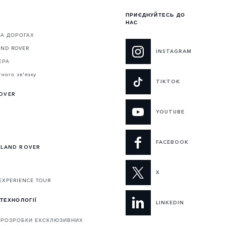
ПРИЄДНУЙТЕСЬ ДО
НАС
НА ДОРОГАХ
AND ROVER
INSTAGRAM
ЕРА
ного зв'язку
TIKTOK
OVER
YOUTUBE
FACEBOOK
 LAND ROVER
X
EXPERIENCE TOUR
 ТЕХНОЛОГІЇ
LINKEDIN
З РОЗРОБКИ ЕКСКЛЮЗИВНИХ