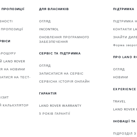
 ПРОПОЗИЦІЇ
ДЛЯ ВЛАСНИКІВ
ПІДТРИМКА
ВНОСТІ
ОГЛЯД
ПІДТРИМКА 
 ПРОПОЗИЦІЇ
INCONTROL
КОНТАКТИ L
ОНОВЛЕННЯ ПРОГРАМНОГО
ЗНАЙТИ ДИЛ
РВІСИ
ЗАБЕЗПЕЧЕННЯ
Форма зворот
БРОШУРУ
СЕРВІС ТА ПІДТРИМКА
ПРО LAND R
Й LAND ROVER
ОГЛЯД
СЯ НА НОВИНИ
ОГЛЯД
ЗАПИСАТИСЯ НА СЕРВІС
АТИСЯ НА ТЕСТ-
НОВИНИ
СЕРВІСНА ІСТОРІЯ ОНЛАЙН
EXPERIENCE
ГАРАНТІЯ
ІЗИТ
TRAVEL
Й КАЛЬКУЛЯТОР
LAND ROVER WARRANTY
LAND ROVER 
5 РОКІВ ГАРАНТІЇ
ІНОВАЦІЇ ТА
ПІДРОЗДІЛ 