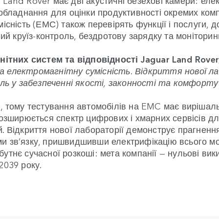
обладнання для оцінки продуктивності окремих компо
існість (ЕМС) також перевірять функції і послуги, д
ний круїз-контроль, бездротову зарядку та моніторинг
гнітних систем та відповідності Jaguar Land Rover
 електромагнітну сумісність. Відкриття нової ла
оль у забезпеченні якості, законності та комфорту
, тому тестування автомобілів на EMC має вирішал
розширюється спектр цифрових і хмарних сервісів д
. Відкриття нової лабораторії демонструє прагненн
и зв’язку, пришвидшивши електрифікацію всього мо
утнє сучасної розкоші: мета компанії — нульові вик
2039 року.