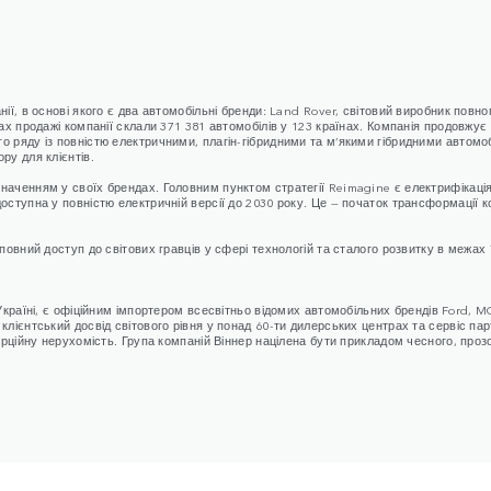
ї, в основі якого є два автомобільні бренди: Land Rover, світовий виробник повноп
ах продажі компанії склали 371 381 автомобілів у 123 країнах. Компанія продовжує 
 ряду із повністю електричними, плагін-гібридними та м’якими гібридними автомоб
ру для клієнтів.
наченням у своїх брендах. Головним пунктом стратегії Reimagine є електрифікація
оступна у повністю електричній версії до 2030 року. Це — початок трансформації к
повний доступ до світових гравців у сфері технологій та сталого розвитку в межах
Україні, є офіційним імпортером всесвітньо відомих автомобільних брендів Ford, M
ієнтський досвід світового рівня у понад 60-ти дилерських центрах та сервіс партне
ерційну нерухомість. Група компаній Віннер націлена бути прикладом чесного, проз