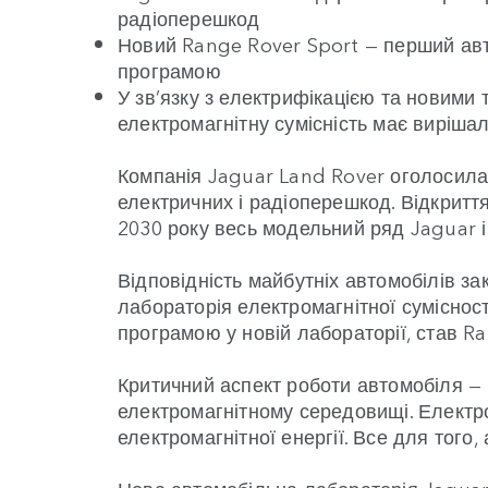
радіоперешкод
Новий Range Rover Sport — перший авт
програмою
У зв’язку з електрифікацією та новими
електромагнітну сумісність має виріша
Компанія Jaguar Land Rover оголосила 
електричних і радіоперешкод. Відкритт
2030 року весь модельний ряд Jaguar і
Відповідність майбутніх автомобілів за
лабораторія електромагнітної суміснос
програмою у новій лабораторії, став Ra
Критичний аспект роботи автомобіля —
електромагнітному середовищі. Електр
електромагнітної енергії. Все для тог
Нова автомобільна лабораторія Jaguar 