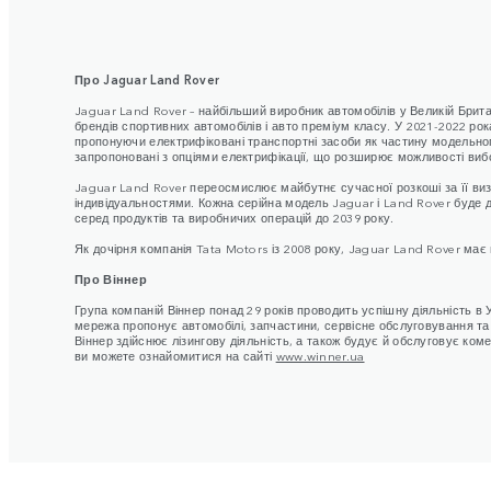
Про Jaguar Land Rover
Jaguar Land Rover – найбільший виробник автомобілів у Великій Британі
брендів спортивних автомобілів і авто преміум класу. У 2021-2022 рок
пропонуючи електрифіковані транспортні засоби як частину модельного
запропоновані з опціями електрифікації, що розширює можливості вибо
Jaguar Land Rover переосмислює майбутнє сучасної розкоші за її виз
індивідуальностями. Кожна серійна модель Jaguar і Land Rover буде д
серед продуктів та виробничих операцій до 2039 року.
Як дочірня компанія Tata Motors із 2008 року, Jaguar Land Rover має 
Про Віннер
Група компаній Віннер понад 29 років проводить успішну діяльність в 
мережа пропонує автомобілі, запчастини, сервісне обслуговування та кл
Віннер здійснює лізингову діяльність, а також будує й обслуговує ком
ви можете ознайомитися на сайті
www.winner.ua