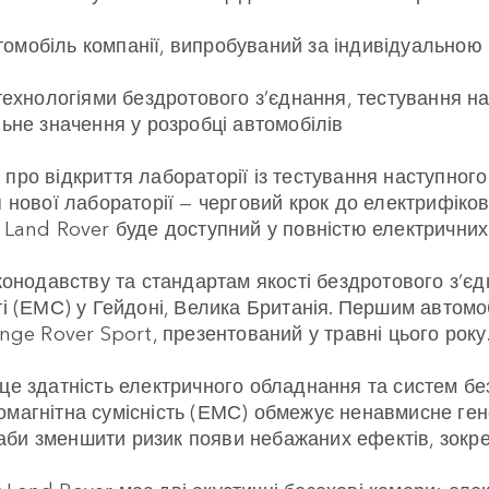
омобіль компанії, випробуваний за індивідуальною
 технологіями бездротового з’єднання, тестування н
льне значення у розробці автомобілів
про відкриття лабораторії із тестування наступного
я нової лабораторії — черговий крок до електрифіко
 Land Rover буде доступний у повністю електричних 
конодавству та стандартам якості бездротового з’єд
ті (ЕМС) у Гейдоні, Велика Британія. Першим автом
nge Rover Sport, презентований у травні цього року
 це здатність електричного обладнання та систем б
омагнітна сумісність (ЕМС) обмежує ненавмисне ге
о, аби зменшити ризик появи небажаних ефектів, зок
Land Rover має дві акустичні безехові камери: еле