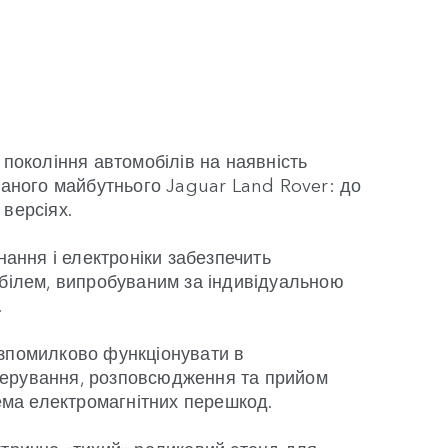
а
 покоління автомобілів на наявність
ваного майбутнього Jaguar Land Rover: до
версіях.
нання і електроніки забезпечить
обілем, випробуваним за індивідуальною
.
езпомилково функціонувати в
нерування, розповсюдження та прийом
рема електромагнітних перешкод.
ктрично «тихий» роликовий стенд для