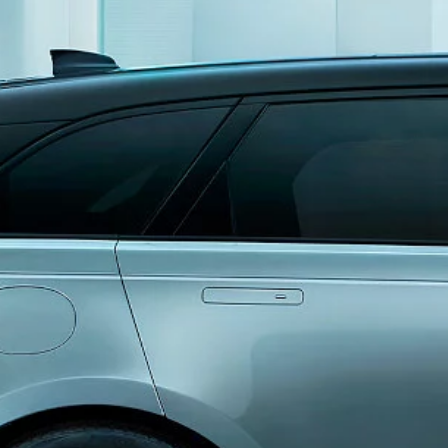
RANGE ROVER VELAR
ОНЛАЙН СЕ
RANGE ROVER EVOQUE
BESPOKE
ЗАМОВИТИ 
DISCOVERY
СТВОРИ СВІ
DISCOVERY SPORT
ПІДПИСАТИ
DEFENDER
ЗАРЕЄСТРУВ
ДРАЙВ
ПІДРОЗДІЛ З РОЗРОБКИ ЕКСКЛЮЗИВНИХ
АВТОМОБІЛІВ (SVO)
ГЛОСАРІЙ
ДІЗНАЙТЕСЯ БІЛЬШЕ ПРО НАШІ АВТОМОБІЛІ
ЗАМОВИТИ В
ФІНАНСОВИ