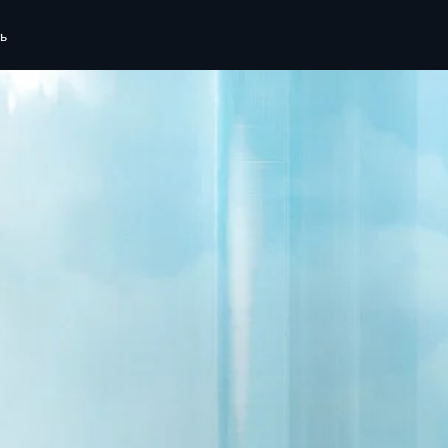
Ознайомтеся з актуальними пропозиціями Range Rover
ь
R
ГАЛЕРЕЯ
ГАЛЕРЕЯ
 ПРОПОЗИЦІЇ
ДЛЯ ВЛАСНИКІВ
ПІДТРИМКА
ВНОСТІ
ОГЛЯД
ПІДТРИМКА 
 ПРОПОЗИЦІЇ
INCONTROL
КОНТАКТИ L