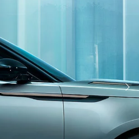
ЕРА
ного зв'язку
TIKTOK
OVER
YOUTUBE
FACEBOOK
 LAND ROVER
X
EXPERIENCE TOUR
 ТЕХНОЛОГІЇ
З РОЗРОБКИ ЕКСКЛЮЗИВНИХ
 (SVO)
GENIUM