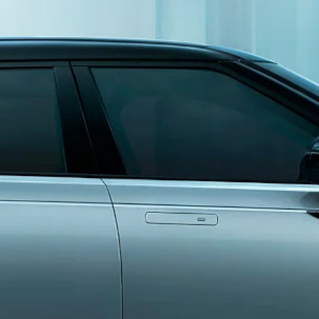
ОНОВЛЕННЯ ПРОГРАМНОГО
ЗНАЙТИ ДИЛ
РВІСИ
ЗАБЕЗПЕЧЕННЯ
Форма зворот
БРОШУРУ
СЕРВІС ТА ПІДТРИМКА
ПРО LAND R
Й LAND ROVER
ОГЛЯД
СЯ НА НОВИНИ
ОГЛЯД
ЗАПИСАТИСЯ НА СЕРВІС
АТИСЯ НА ТЕСТ-
НОВИНИ
СЕРВІСНА ІСТОРІЯ ОНЛАЙН
EXPERIENCE
ГАРАНТІЯ
ІЗИТ
TRAVEL
Й КАЛЬКУЛЯТОР
LAND ROVER WARRANTY
LAND ROVER 
5 РОКІВ ГАРАНТІЇ
ІНОВАЦІЇ ТА
ПІДРОЗДІЛ 
АВТОМОБІЛІВ
ДВИГУНИ IN