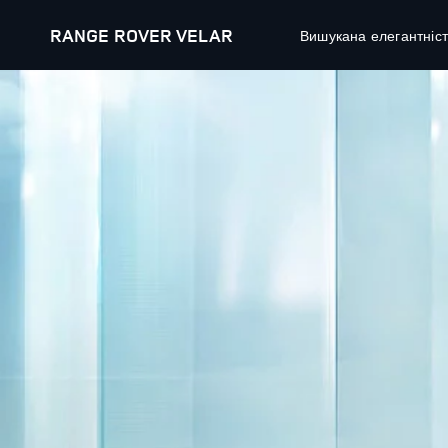
RANGE ROVER VELAR
Вишукана елегантніст
МЕНЮ
25MY
ДІЗНАЙТЕСЬ БІЛЬШЕ ПРО RANGE ROVER VELA
МОДЕЛІ
СПЕЦІАЛЬНІ
НОВИЙ RANGE ROVER
АВТО В НАЯ
НОВИЙ RANGE ROVER SPORT
СПЕЦІАЛЬНІ