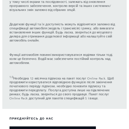
у тому числі екрани та послідовності, залежать від оновлення
програмного забезпечення, контролю версій та інших системних/
візуальних змін залежно від обраних опцій.
Додаткові функції та їх доступність можуть відрізнятися залежно від
специфікації автомобіля (модель і трансмісія) і ринку, або вимагати
встановлення інших функцій. Будь ласка, зверніться до місцевого
дилера для отримання додаткової інформації або налаштуйте свій
автомобіль онлайн.
Функції автомобіля повинні використовуватися водіями тільки тоді,
коли це безпечно. Водій має забезпечити постійний контроль над
автомобілем.
1.0
Необхідна 12-місячна підписка на пакет послуг Online Pack. Щоб
продовжити користуватися відповідною функцією після закінчення
початкового періоду підписки, необхідно поновити підписку та
продовжити передплату. Послуга доступна лише на підключених
ринках; будь ласка, зверніться до свого продавця. Пакет послуг
Online Pack доступний для пакетів специфікацій S і вище.
ПРИЄДНУЙТЕСЬ ДО НАС