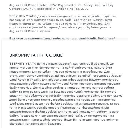
Jaguar Land Rover Limited 2026: Registered office: Abbey Road, Whitley,
Coventry CV3 4LF. Registered in England No: 1672070
ЗВЕРНІТЬ УВАГУ: Деякі з наших моделей, комплектацій або опцій, що
пропонуються у конфігураторі та на сайті landrover.ua, можуть бути
недоступними для придбання через обмеження виробництва. Для
отримання актуальної інформації зверніться до офіційного дилера
Jaguar Land Rover в Україні.
Важливе зауваження щодо зображень та специфікацій.
Глобальний
дефіцит напівпровідників наразі впливає на специфікації збірки,
доступність опцій і терміни виготовлення автомобілів. Це дуже
динамічна ситуація, і, як наслідок, зображення, які зараз
використовуються на вебсайті, можуть не повністю відображати
ВИКОРИСТАННЯ COOKIE
поточні специфікації, опції, варіанти оздоблення та кольорові рішення.
Будь ласка, зв'яжіться з офіційним дилером для отримання детальної
ЗВЕРНІТЬ УВАГУ: Деякі з наших моделей, комплектацій або опцій, що
інформації.
пропонуються у конфігураторі та на сайті landrover.ua, можуть бути
Зазначена вага відповідає стандартній специфікації автомобіля.
недоступними для придбання через обмеження виробництва. Для
Аксесуари та інші елементи, встановлені після виробництва, можуть
отримання актуальної інформації зверніться до офіційного дилера Jaguar
впливати на вантажопідйомність. Під час завантаження автомобіля
Land Rover в Україні. Для збереження інформаціі на Вашому комп’ютері,
аксесуарами, пасажирами, рідинами, паливом і корисним
навантаженням слід забезпечити, щоб загальна вага автомобіля та
покращення роботи нашого сайту Land Rover пропонує використовувати
максимальні навантаження на осі не перевищували допустимі
файли cookies. Деякі файли cookies є невід’ємним елементом роботи
значення.
сайту та вже встановлені на Ваш персональний комп’ютер. Ви можете
видалити та заблокувати усі файли cookies з даного сайту, але при цьому
Jaguar Land Rover Limited постійно шукає шляхи поліпшити технічні
деякі його елементи можуть відображатись та працювати некоректно.
характеристики, дизайн і виробництво своїх автомобілів, деталей та
Щоб дізнатися більше про файли cookies, які ми використовуємо, та про
аксесуарів, зміни відбуваються постійно, і ми залишаємо за собою
те як їх видалити, ознайомтесь з Політикою Конфіденційності. Ми
право вносити зміни без попереднього повідомлення. Деякі функції
використовуємо файли cookies для того, щоб покращити роботу нашого
можуть відрізнятися від додаткових до стандартних для різних років
сайту. Продовжуючи використовувати веб-сайт, ви погоджуєтеся на
моделі. Інформація, технічні характеристики, двигуни і кольори на
використання нами файлів cookies. Якщо Ви не згодні просимо змінити
цьому веб-сайті базуються на європейській специфікації і можуть
відповідні налаштування браузера.
відрізнятися від ринку до ринку і можуть бути змінені без попереднього
повідомлення. Деякі автомобілі показані з додатковим обладнанням та