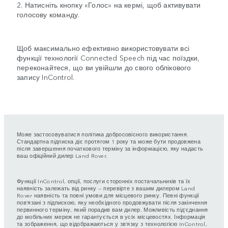
2. Натисніть кнопку «Голос» на кермі, щоб активувати
голосову команду.
Щоб максимально ефективно використовувати всі
функції технології Connected Speech під час поїздки,
переконайтеся, що ви увійшли до свого облікового
запису InControl.
Може застосовуватися політика добросовісного використання.
Стандартна підписка діє протягом 1 року та може бути продовжена
після завершення початкового терміну за інформацією, яку надасть
ваш офіційний дилер Land Rover.
Функції InControl, опції, послуги сторонніх постачальників та їх
наявність залежать від ринку — перевірте з вашим дилером Land
Rover наявність та повні умови для місцевого ринку. Певні функції
пов’язані з підпискою, яку необхідного продовжувати після закінчення
первинного терміну, який порадив вам дилер. Можливість під’єднання
до мобільних мереж не гарантується в усіх місцевостях. Інформація
та зображення, що відображаються у зв’язку з технологією InControl,