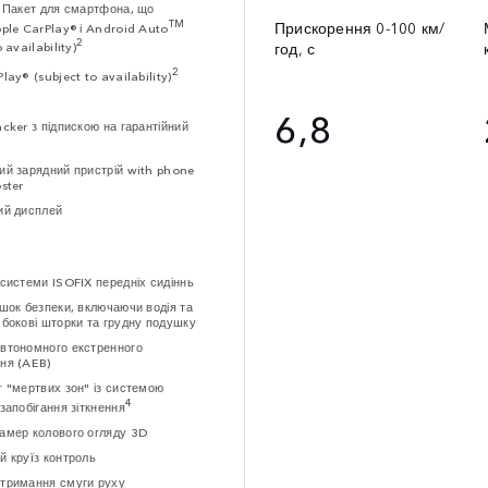
і Пакет для смартфона, що
TM
Прискорення 0-100 км/
pple CarPlay® і Android Auto
2
год, с
 availability)
2
lay® (subject to availability)
6,8
cker з підпискою на гарантійний
ий зарядний пристрій with phone
ster
ий дисплей
 системи ISOFIX передніх сидіннь
ушок безпеки, включаючи водія та
 бокові шторки та грудну подушку
втономного екстренного
ня (AEB)
г "мертвих зон" із системою
4
запобігання зіткнення
амер колового огляду 3D
й круїз контроль
тримання смуги руху