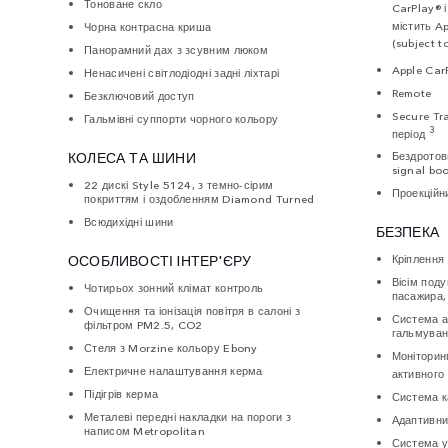
Тоноване скло
CarPlay® 
містить A
Чорна контрасна криша
(subject to
Панорамний дах з зсувним люком
Apple CarP
Ненасичені світлодіодні задні ліхтарі
Remote
Безключовий доступ
Secure Tra
Гальмівні суппорти чорного кольору
3
період
Бездротов
КОЛЕСА ТА ШИНИ
signal boo
22 дискі Style 5124, з темно-сірим
Проекційн
покриттям і оздобленням Diamond Turned
Всюдихідні шини
БЕЗПЕКА
Кріплення
ОСОБЛИВОСТІ IНТЕР'ЄРУ
Вісім под
Чотирьох зонний клімат контроль
пасажира,
Очищення та іонізація повітря в салоні з
Система а
фільтром PM2.5, CO2
гальмуван
Стеля з Morzine кольору Ebony
Моніторин
Електричне налаштування керма
активного 
Підігрів керма
Система к
Металеві передні накладки на пороги з
Адаптивни
написом Metropolitan
Система у