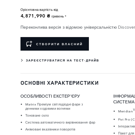
Орієнтовна вартість від
4,871,990 ₴
гривень *
Переконлива версія з відомою універсальністю Discover
СТВОРИТИ ВЛАСНИЙ
ЗАРЕЄСТРУВАТИСЯ НА ТЕСТ-ДРАЙВ
ОСНОВНІ ХАРАКТЕРИСТИКИ
ОСОБЛИВОСТІ ЕКСТЕР'ЄРУ
ІНФОРМА
СИСТЕМА
Matrix Преміум світлодіодні фари з
денними ходовими вогнями
Meridian
Тоноване скло
Pivi Pro (
Система автоматичного вирівнювання фар
Інтеракти
Анімовані вказівники поворотів
Пакет для