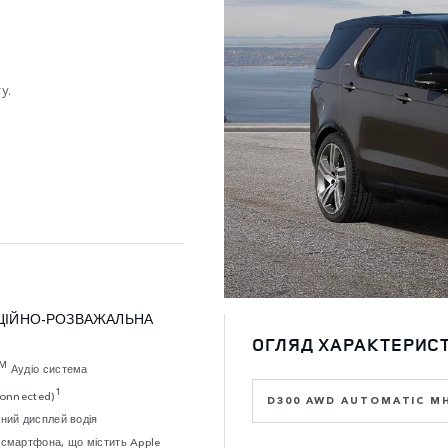
y.
ЦІЙНО-РОЗВАЖАЛЬНА
ОГЛЯД ХАРАКТЕРИС
TM
Аудіо система
1
Connected)
D300 AWD AUTOMATIC M
вний дисплей водія
 смартфона, що містить Apple