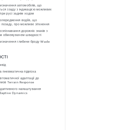
изначення автомобілів, що
ься ззаду з індикацією можливих
при русі заднім ходом
опередження водіїв, що
 позаду, про можливе зіткнення
озпізнавання дорожніх знаків з
м обмежувачем швидкості
изначення глибини броду Wade
СТІ
ивід
а пневматична підвіска
втоматичної адаптації до
умов Terrain Response
даптивного налаштування
Adaptive Dynamics