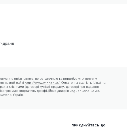
т‑драйв
а послуги є орієнтовною, не остаточною та потребує уточнення у
ься на веб-сайті
http://www.winner.ua/
. Остаточна вартість (ціна) на
ах з клієнтами (договорі купівлі-продажу, договорі про надання
рів) просимо звертатись до офіційних дилерів Jaguar Land Rover.
Rover в Україні.
ПРИЄДНУЙТЕСЬ ДО