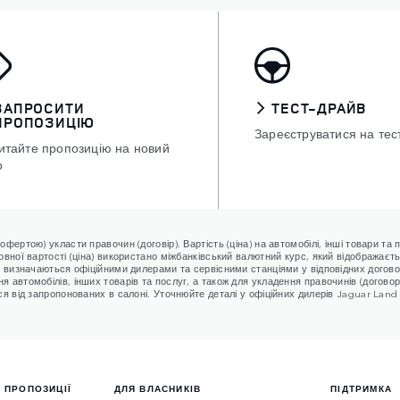
ЗАПРОСИТИ
ТЕСТ-ДРАЙВ
ПРОПОЗИЦІЮ
Зареєструватися на тес
итайте пропозицію на новий
о
офертою) укласти правочин (договір). Вартість (ціна) на автомобілі, інші товари т
овної вартості (ціна) використано міжбанківський валютний курс, який відображаєт
я визначаються офіційними дилерами та сервісними станціями у відповідних договор
я автомобілів, інших товарів та послуг, а також для укладення правочинів (догово
ся від запропонованих в салоні. Уточнюйте деталі у офіційних дилерів Jaguar Land 
 ПРОПОЗИЦІЇ
ДЛЯ ВЛАСНИКІВ
ПІДТРИМКА