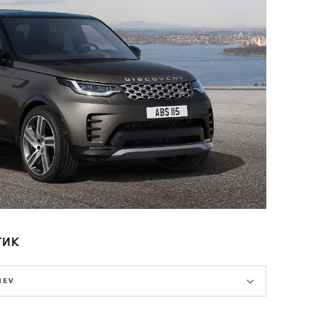
ТИК
HEV