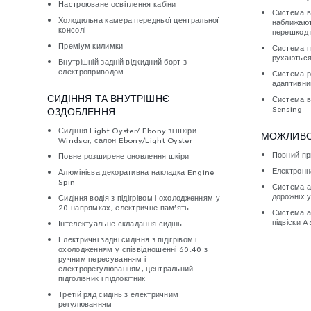
Настроюване освітлення кабіни
Система в
Холодильна камера передньої центральної
наближают
консолі
перешкод 
Преміум килимки
Система п
рухаються
Внутрішній задній відкидний борт з
електроприводом
Система р
адаптивни
СИДІННЯ ТА ВНУТРІШНЄ
Система в
Sensing
ОЗДОБЛЕННЯ
Сидіння Light Oyster/ Ebony зі шкіри
МОЖЛИВО
Windsor, салон Ebony/Light Oyster
Повний пр
Повне розширене оновлення шкіри
Електронн
Алюмінієва декоративна накладка Engine
Spin
Система а
дорожніх 
Сидіння водія з підігрівом і охолодженням у
20 напрямках, електричне пам’ять
Система а
підвіски 
Інтелектуальне складання сидінь
Електричні задні сидіння з підігрівом і
охолодженням у співвідношенні 60:40 з
ручним пересуванням і
електрорегулюванням, центральний
підголівник і підлокітник
Третій ряд сидінь з електричним
регулюванням