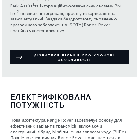
1
Park Assist
та інтормаційно-розважальну систему Pivi
2
Pro
повністю інтегровані, прості у використанні та
завжи актуальні. Завдяки бездротовому оновленню
програмного забезпечення (SOTA) Range Rover
постійно удосконалюється.
ДІЗНАТИСЯ БІЛЬШЕ ПРО КЛЮЧОВІ
ОСОБЛИВОСТІ
ЕЛЕКТРИФІКОВАНА
ПОТУЖНІСТЬ
Нова архітектура Range Rover забезпечує основу для
ефективних варіантів трансмісії, включаючи
електричний гібрид ізі збільшеним запасом ходу (PHEV).
Повністю електричний Range Rover приєднається до