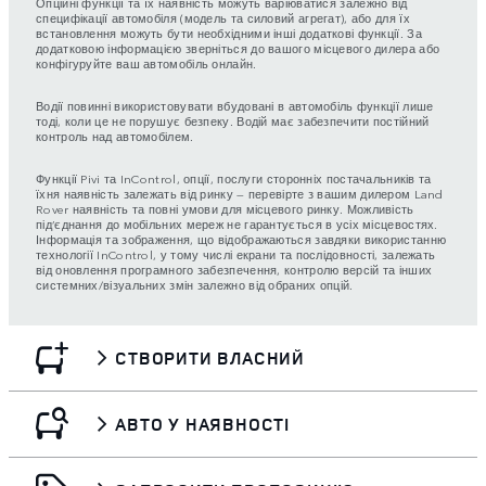
Опційні функції та їх наявність можуть варіюватися залежно від
специфікації автомобіля (модель та силовий агрегат), або для їх
встановлення можуть бути необхідними інші додаткові функції. За
додатковою інформацією зверніться до вашого місцевого дилера або
конфігуруйте ваш автомобіль онлайн.
Водії повинні використовувати вбудовані в автомобіль функції лише
тоді, коли це не порушує безпеку. Водій має забезпечити постійний
контроль над автомобілем.
Функції Pivi та InControl, опції, послуги сторонніх постачальників та
їхня наявність залежать від ринку — перевірте з вашим дилером Land
Rover наявність та повні умови для місцевого ринку. Можливість
під’єднання до мобільних мереж не гарантується в усіх місцевостях.
Інформація та зображення, що відображаються завдяки використанню
технології InControl, у тому числі екрани та послідовності, залежать
від оновлення програмного забезпечення, контролю версій та інших
системних/візуальних змін залежно від обраних опцій.
СТВОРИТИ ВЛАСНИЙ
АВТО У НАЯВНОСТІ