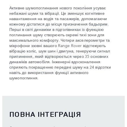
Активне шумопоглинання нового покоління усуває
небажані шуми та вібрації. Це зменшує когнітивне
навантаження на водія та пасажирів, допомагаючи
кожному дістатися до місця призначення бадьорим.
Перші в світі динаміки в підголівниках із фуекцією
поглинання шуму створюють окремі тихі зони для
максимального комфорту. Чотири акселерометри та
мікрофони ззовні вашого Range Rover відстежують
вібрацію коліс, шум шин і двигуна, генеруючи сигнал
припинення, який відтворюється через 35 основних
динаміків автомобіля. Інженерні вдосконалення
сприяють покращенню передачі шуму на 24 відсотки
навіть до використання функції активного
шумопоглиння.
ПОВНА ІНТЕГРАЦІЯ