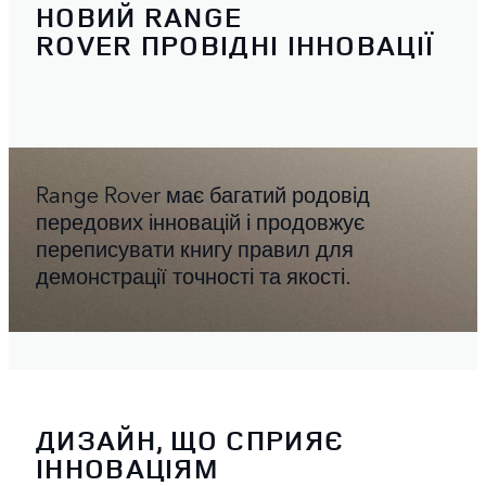
НОВИЙ RANGE
ROVER ПРОВІДНІ ІННОВАЦІЇ
Range Rover має багатий родовід
передових інновацій і продовжує
переписувати книгу правил для
демонстрації точності та якості.
ДИЗАЙН, ЩО СПРИЯЄ
ІННОВАЦІЯМ