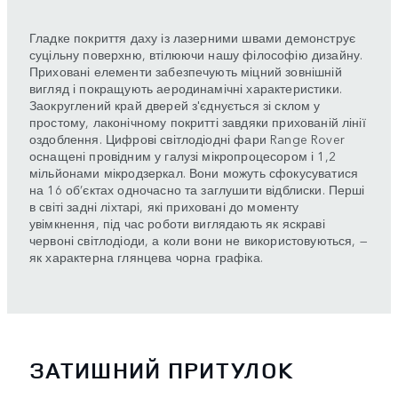
Гладке покриття даху із лазерними швами демонструє
суцільну поверхню, втілюючи нашу філософію дизайну.
Приховані елементи забезпечують міцний зовнішній
вигляд і покращують аеродинамічні характеристики.
Заокруглений край дверей з'єднується зі склом у
простому, лаконічному покритті завдяки прихованій лінії
оздоблення. Цифрові світлодіодні фари Range Rover
оснащені провідним у галузі мікропроцесором і 1,2
мільйонами мікродзеркал. Вони можуть сфокусуватися
на 16 об’єктах одночасно та заглушити відблиски. Перші
в світі задні ліхтарі, які приховані до моменту
увімкнення, під час роботи виглядають як яскраві
червоні світлодіоди, а коли вони не використовуються, —
як характерна глянцева чорна графіка.
ЗАТИШНИЙ ПРИТУЛОК