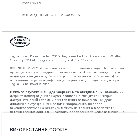
КОНТАКТИ
КОНФІДЕНЦІЙНІСТЬ ТА COOKIES
Jaguar Land Rover Limited 2026: Registered office: Abbey Road, Whitley,
Coventry CV3 4LF. Registered in England No: 1672070
ЗВЕРНІТЬ УВАГУ: Деякі з наших моделей, комплектацій або опцій, що
пропонуються у конфігураторі та на сайті landrover.ua, можуть бути
недоступними для придбання через обмеження виробництва. Для
отримання актуальної інформації зверніться до офіційного дилера
Jaguar Land Rover в Україні.
Важливе зауваження щодо зображень та специфікацій.
Глобальний
дефіцит напівпровідників наразі впливає на специфікації збірки,
доступність опцій і терміни виготовлення автомобілів. Це дуже
динамічна ситуація, і, як наслідок, зображення, які зараз
використовуються на вебсайті, можуть не повністю відображати
поточні специфікації, опції, варіанти оздоблення та кольорові рішення.
Будь ласка, зв'яжіться з офіційним дилером для отримання детальної
інформації.
Зазначена вага відповідає стандартній специфікації автомобіля.
Аксесуари та інші елементи, встановлені після виробництва, можуть
ВИКОРИСТАННЯ COOKIE
впливати на вантажопідйомність. Під час завантаження автомобіля
аксесуарами, пасажирами, рідинами, паливом і корисним