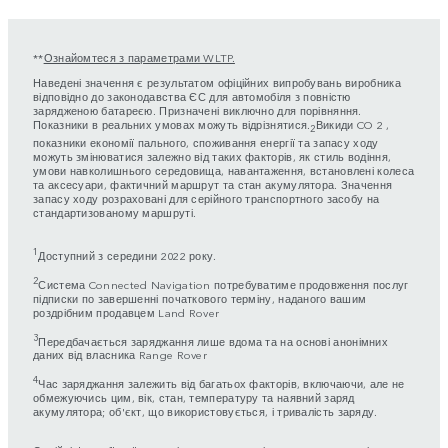
**
Ознайомтеся з параметрами WLTP.
Наведені значення є результатом офіційних випробувань виробника
відповідно до законодавства ЄС для автомобіля з повністю
зарядженою батареєю. Призначені виключно для порівняння.
Показники в реальних умовах можуть відрізнятися.
Викиди CO 2 ,
2
показники економії пального, споживання енергії та запасу ходу
можуть змінюватися залежно від таких факторів, як стиль водіння,
умови навколишнього середовища, навантаження, встановлені колеса
та аксесуари, фактичний маршрут та стан акумулятора. Значення
запасу ходу розраховані для серійного транспортного засобу на
стандартизованому маршруті.
1
Доступний з середини 2022 року.
2
Система Connected Navigation потребуватиме продовження послуг
підписки по завершенні початкового терміну, наданого вашим
роздрібним продавцем Land Rover
3
Передбачається заряджання лише вдома та на основі анонімних
даних від власника Range Rover
4
Час заряджання залежить від багатьох факторів, включаючи, але не
обмежуючись цим, вік, стан, температуру та наявний заряд
акумулятора; об'єкт, що використовується, і тривалість заряду.