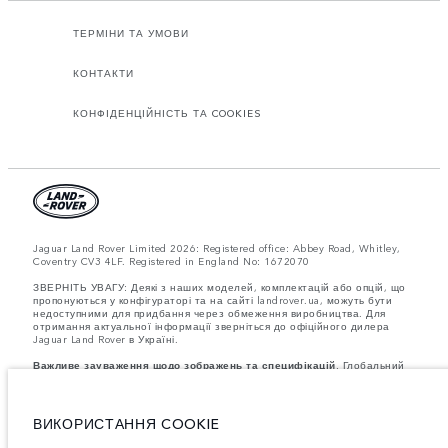
ТЕРМІНИ ТА УМОВИ
КОНТАКТИ
КОНФІДЕНЦІЙНІСТЬ ТА COOKIES
Jaguar Land Rover Limited 2026: Registered office: Abbey Road, Whitley,
Coventry CV3 4LF. Registered in England No: 1672070
ЗВЕРНІТЬ УВАГУ: Деякі з наших моделей, комплектацій або опцій, що
пропонуються у конфігураторі та на сайті landrover.ua, можуть бути
недоступними для придбання через обмеження виробництва. Для
отримання актуальної інформації зверніться до офіційного дилера
Jaguar Land Rover в Україні.
Важливе зауваження щодо зображень та специфікацій.
Глобальний
дефіцит напівпровідників наразі впливає на специфікації збірки,
доступність опцій і терміни виготовлення автомобілів. Це дуже
динамічна ситуація, і, як наслідок, зображення, які зараз
використовуються на вебсайті, можуть не повністю відображати
ВИКОРИСТАННЯ COOKIE
поточні специфікації, опції, варіанти оздоблення та кольорові рішення.
Будь ласка, зв'яжіться з офіційним дилером для отримання детальної