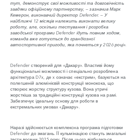
тут, демонструє свої можливості та довговічність
завдяки офіційному партнерству, — зазначив Марк
Кемерон, виконавчий директор Defender. — У
найближчі 12 місяців належить виконати велику
роботу, але, оскільки тестування і розробка
заводської програми Defender ідуть повним ходом,
команда вже готується до грандіозної
автоспортивної пригоди, яка почнеться у 2026 році».
Defender створений для «Дакару». Властиві йому
функціональні можливості і спеціально розроблена
архітектура D7x, де x означає «екстрим», базуються на
полегшеній алюмінієвій конструкції монокока, що
створює жорстку структуру кузова. Вона утричі
жорсткіша за традиційні конструкції кузова на рамі.
Забезпечує ідеальну основу для роботи в
екстремальних умовах «Дакару».
Наразі здійснюється комплексна програма підготовки
Defender до змагань. ЇЇ кульмінацією стануть змагальні
тести восени 2025 року. Після цього відбудеться