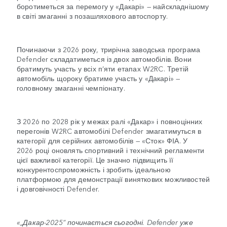
боротиметься за перемогу у «Дакарі» — найскладнішому
в світі змаганні з позашляхового автоспорту.
Починаючи з 2026 року, трирічна заводська програма
Defender складатиметься із двох автомобілів. Вони
братимуть участь у всіх п’яти етапах W2RC. Третій
автомобіль щороку братиме участь у «Дакарі» —
головному змаганні чемпіонату.
З 2026 по 2028 рік у межах ралі «Дакар» і повноцінних
перегонів W2RC автомобілі Defender змагатимуться в
категорії для серійних автомобілів — «Сток» ФІА. У
2026 році оновлять спортивний і технічний регламенти
цієї важливої категорії. Це значно підвищить її
конкурентоспроможність і зробить ідеальною
платформою для демонстрації виняткових можливостей
і довговічності Defender.
«„Дакар-2025“ починається сьогодні. Defender уже