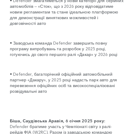
• Defender змагатиметься у новій категорії для серійних
автомобілів — «Сток», що з 2026 року відповідатиме
новим регламентам та стане ідеальною платформою
для демонстрації виняткових можливостей і
довговічності авто
• Заводська команда Defender завершить повну
програму випробувань та розробок у 2025 році,
готуючись до свого першого ралі «Дакар» у 2026 році
• Defender, багаторічний офіційний автомобільний
партнер «Дакару», у 2025 році надасть парк авто для
перевезення офіційних осіб та високоспеціалізовані
розвідувальні авто
Біша, Саудівська Аравія, 6 січня 2025 року:
Defender братиме участь у Чемпіонаті світу з ралі-
рейдів ФІА (W2RC). Разом із заводською командою