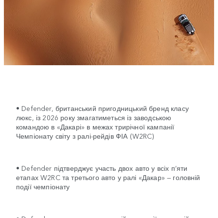
• Defender, британський пригодницький бренд класу
люкс, із 2026 року змагатиметься із заводською
командою в «Дакарі» в межах трирічної кампанії
Чемпіонату світу з ралі-рейдів ФІА (W2RC)
• Defender підтверджує участь двох авто у всіх п’яти
етапах W2RC та третього авто у ралі «Дакар» — головній
події чемпіонату