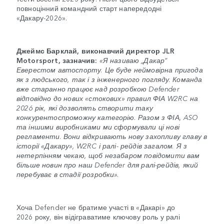
повноцінний командний старт напередодні
«Дакару-2026».
Джеймс Барклай, виконавчий директор JLR
Motorsport, зазначив:
«Я називаю „Дакар“
Еверестом автоспорту. Це буде неймовірна пригода
як з людського, так і з інженерного погляду. Команда
вже старанно працює над розробкою Defender
відповідно до нових «стокових» правил ФІА W2RC на
2026 рік, які дозволять створити таку
конкурентоспроможну категорію. Разом з ФІА, ASO
та іншими виробниками ми сформували ці нові
регламенти. Вони відкривають нову захопливу главу в
історії «Дакару», W2RC і ралі- рейдів загалом. Я з
нетерпінням чекаю, щоб незабаром повідомити вам
більше новин про наш Defender для ралі-рейдів, який
перебуває в стадії розробки».
Хоча Defender не братиме участі в «Дакарі» до
2026 року, він відіграватиме ключову роль у ралі