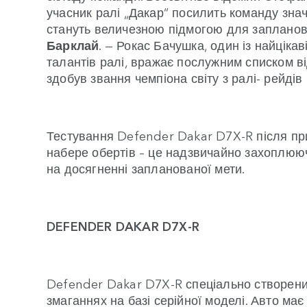
учасник ралі „Дакар“ посилить команду зна
стануть величезною підмогою для запланов
Барклай
. — Рокас Бачушка, один із найціка
талантів ралі, вражає послужним списком від
здобув звання чемпіона світу з ралі- рейдів 
Тестування Defender Dakar D7X-R після пр
набере обертів – це надзвичайно захоплююч
на досягненні запланованої мети.
DEFENDER DAKAR D7X-R
Defender Dakar D7X-R спеціально створени
змаганнях на базі серійної моделі. Авто має