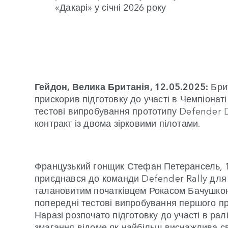
«Дакарі» у січні 2026 року
Гейдон, Велика Британія, 12.05.2025:
Бри
прискорив підготовку до участі в Чемпіонат
тестові випробування прототипу Defender 
контракт із двома зірковими пілотами.
Французький гонщик Стефан Петерансель, 1
приєднався до команди Defender Rally для уч
талановитим початківцем Рокасом Бачушко
попередні тестові випробування першого п
Наразі розпочато підготовку до участі в ралі
змагання відоме як найбільш виснажлива сві