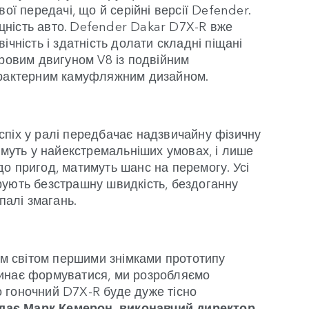
ої передачі, що й серійні версії Defender.
міцність авто. Defender Dakar D7X-R вже
чність і здатність долати складні піщані
тровим двигуном V8 із подвійним
арактерним камуфляжним дизайном.
піх у ралі передбачає надзвичайну фізичну
имуть у найекстремальніших умовах, і лише
 до пригод, матимуть шанс на перемогу. Усі
рують безстрашну швидкість, бездоганну
палі змагань.
сім світом першими знімками прототипу
чинає формуватися, ми розробляємо
то гоночний D7X-R буде дуже тісно
дає Марк Кемерон, виконавчий директор