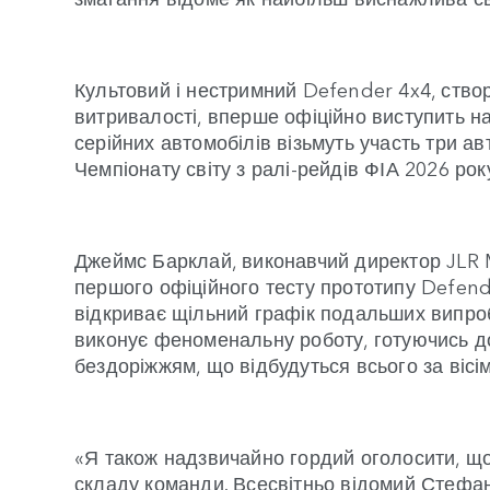
Культовий і нестримний Defender 4x4, ство
витривалості, вперше офіційно виступить на 
серійних автомобілів візьмуть участь три а
Чемпіонату світу з ралі-рейдів ФІА 2026 ро
Джеймс Барклай, виконавчий директор JLR 
першого офіційного тесту прототипу Defend
відкриває щільний графік подальших випро
виконує феноменальну роботу, готуючись до
бездоріжжям, що відбудуться всього за вісім
«Я також надзвичайно гордий оголосити, що
складу команди. Всесвітньо відомий Стефан