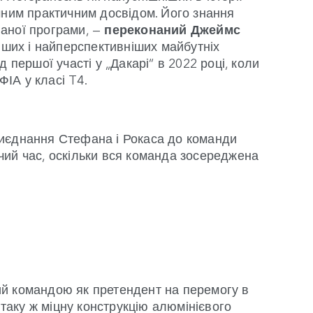
чним практичним досвідом. Його знання
аної програми, —
переконаний Джеймс
віших і найперспективніших майбутніх
 першої участі у „Дакарі“ в 2022 році, коли
ФІА у класі T4.
иєднання Стефана і Рокаса до команди
ий час, оскільки вся команда зосереджена
й командою як претендент на перемогу в
 таку ж міцну конструкцію алюмінієвого