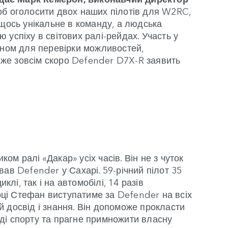
б оголосити двох наших пілотів для W2RC,
 щось унікальне в команду, а людська
успіху в світових ралі-рейдах. Участь у
оном для перевірки можливостей,
 вже зовсім скоро Defender D7X-R заявить
м ралі «Дакар» усіх часів. Він не з чуток
ав Defender у Сахарі. 59-річний пілот 35
клі, так і на автомобілі, 14 разів
році Стефан виступатиме за Defender на всіх
 досвід і знання. Він допоможе прокласти
ді спорту та прагне примножити власну