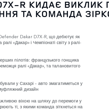
7X-R КИДАЄ ВИКЛИК П
НЯ ТА КОМАНДА ЗІРК
Defender Dakar D7X-R, що дебютує як
ралі «Дакар» і Чемпіонаті світу з ралі-
ерших пілотів: французького гонщика
еможця ралі «Дакар», та талановитого
ували у Сахарі – авто змагатиметься у
камуфляжний дизайн
ажливою віхою на шляху до перемоги у
рюють ті, з якими команда зіткнеться на