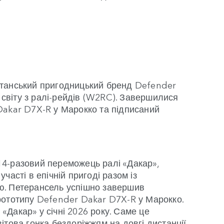
танський пригодницький бренд Defender
і світу з ралі-рейдів (W2RC). Завершилися
Dakar D7X-R у Марокко та підписаний
4-разовий переможець ралі «Дакар»,
асті в епічній пригоді разом із
ю. Петерансель успішно завершив
рототипу Defender Dakar D7X-R у Марокко.
 «Дакар» у січні 2026 року. Саме це
това гонка бездоріжжям на довгі дистанції.