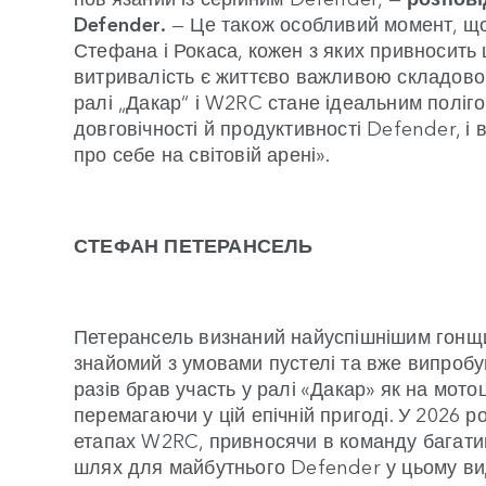
Defender.
— Це також особливий момент, що
Стефана і Рокаса, кожен з яких привносить
витривалість є життєво важливою складовою 
ралі „Дакар“ і W2RC стане ідеальним поліг
довговічності й продуктивності Defender, і
про себе на світовій арені».
СТЕФАН ПЕТЕРАНСЕЛЬ
Петерансель визнаний найуспішнішим гонщико
знайомий з умовами пустелі та вже випробув
разів брав участь у ралі «Дакар» як на мотоци
перемагаючи у цій епічній пригоді. У 2026 
етапах W2RC, привносячи в команду багатий
шлях для майбутнього Defender у цьому ви