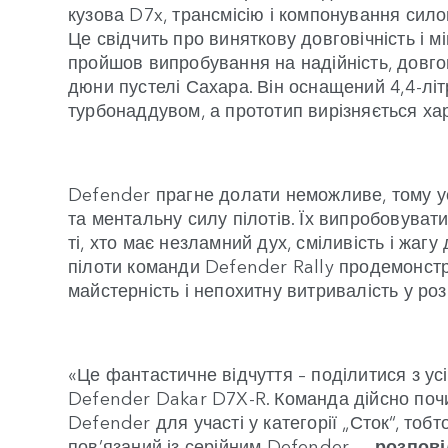
кузова D7x, трансмісію і компонування силов
Це свідчить про виняткову довговічність і 
пройшов випробування на надійність, довгові
дюни пустелі Сахара. Він оснащений 4,4-лі
турбонаддувом, а прототип вирізняється х
Defender прагне долати неможливе, тому ус
та ментальну силу пілотів. Їх випробовуват
ті, хто має незламний дух, сміливість і жагу
пілоти команди Defender Rally продемонст
майстерність і непохитну витривалість у роз
«Це фантастичне відчуття – поділитися з у
Defender Dakar D7X-R. Команда дійсно по
Defender для участі у категорії „Сток“, тоб
пов’язаний із серійним Defender, —
розпові