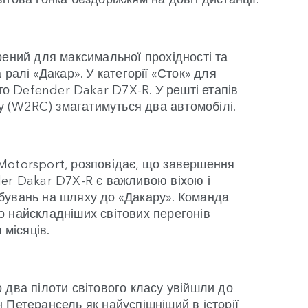
рений для максимальної прохідності та
ралі «Дакар». У категорії «Сток» для
вто Defender Dakar D7X-R. У решті етапів
ку (W2RC) змагатимуться два автомобілі.
Motorsport, розповідає, що завершення
er Dakar D7X-R є важливою віхою і
бувань на шляху до «Дакару». Команда
 найскладніших світових перегонів
 місяців.
 два пілоти світового класу увійшли до
 Петерансель як найуспішніший в історії